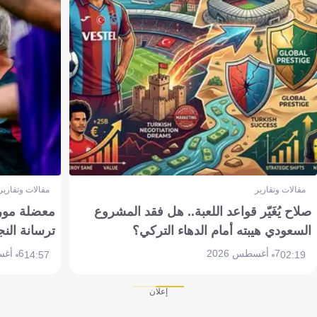
مقالات وتقارير
مقالات وتقارير
صلاح يُغَيّر قواعد اللعبة.. هل فقد المشروع
معضلة مورين
السعودي هيبته أمام الدهاء التركي؟
ترسانة النج
7 أغسطس 2026
6 أغسطس 2026
14:57
02:19
إعلان