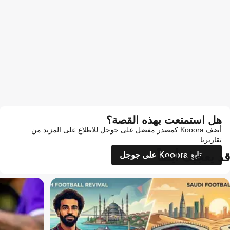
هل استمتعت بهذه القصة؟
أضف Kooora كمصدر مفضل على جوجل للاطلاع على المزيد من
تقاريرنا
قد يعجبك أيضاً
تابع Kooora على جوجل