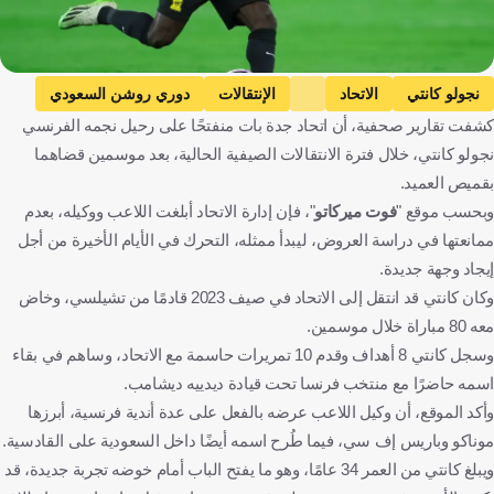
نجولو كانتي
الاتحاد
الإنتقالات
دوري روشن السعودي
كشفت تقارير صحفية، أن اتحاد جدة بات منفتحًا على رحيل نجمه الفرنسي
القادسية
موناكو
باريس
نجولو كانتي، خلال فترة الانتقالات الصيفية الحالية، بعد موسمين قضاهما
المملكة العربية السعودية
كرة قدم
بقميص العميد.
وبحسب موقع "
فوت ميركاتو
"، فإن إدارة الاتحاد أبلغت اللاعب ووكيله، بعدم
ممانعتها في دراسة العروض، ليبدأ ممثله، التحرك في الأيام الأخيرة من أجل
إيجاد وجهة جديدة.
وكان كانتي قد انتقل إلى الاتحاد في صيف 2023 قادمًا من تشيلسي، وخاض
معه 80 مباراة خلال موسمين.
وسجل كانتي 8 أهداف وقدم 10 تمريرات حاسمة مع الاتحاد، وساهم في بقاء
اسمه حاضرًا مع منتخب فرنسا تحت قيادة ديدييه ديشامب.
وأكد الموقع، أن وكيل اللاعب عرضه بالفعل على عدة أندية فرنسية، أبرزها
موناكو وباريس إف سي، فيما طُرح اسمه أيضًا داخل السعودية على القادسية.
ويبلغ كانتي من العمر 34 عامًا، وهو ما يفتح الباب أمام خوضه تجربة جديدة، قد