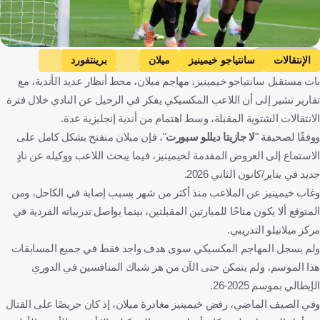
Getty Images
الإنتقالات
سانتياجو خيمينيز
ميلان
برينتفورد
بات مستقبل سانتياجو خيمينيز، مهاجم ميلان، محط أنظار عديد الأندية، مع
وست هام
سندرلاند
المكسيك
إيطاليا
إنجلترا
تقارير تشير إلى أن اللاعب المكسيكي يفكر في الرحيل عن النادي خلال فترة
كرة قدم
الانتقالات الشتوية المقبلة، وسط اهتمام من أندية إنجليزية عدة.
ووفقًا لصحيفة "
لا جازيتا ديللو سبورت
"، فإن ميلان منفتح بشكل كامل على
الاستماع إلى العروض المقدمة لخيمينيز، فيما يبحث اللاعب ووكيله عن نادٍ
جديد في يناير/كانون الثاني 2026.
وغاب خيمينيز عن الملاعب منذ أكثر من شهر بسبب إصابة في الكاحل، ومن
المتوقع ألا يكون متاحًا للمبارتين المقبلتين، بينما يواصل تدريباته الفردية في
مركز ميلانيلو التدريبي.
ولم يسجل المهاجم المكسيكي سوى هدف واحد فقط في جميع المسابقات
هذا الموسم، ولم يتمكن حتى الآن من هز شباك المنافسين في الدوري
الإيطالي بموسم 2025-26.
وفي الصيف الماضي، رفض خيمينيز مغادرة ميلان، إذ كان حريصًا على القتال