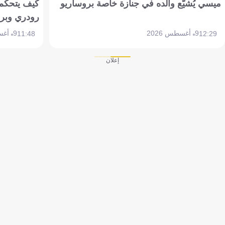
ميسي يُشيّع والده في جنازة خاصة بروساريو
كيف يتحكم 
رودري وبر
9 أغسطس 2026
9 أغسطس 2026
11:48
12:29
إعلان