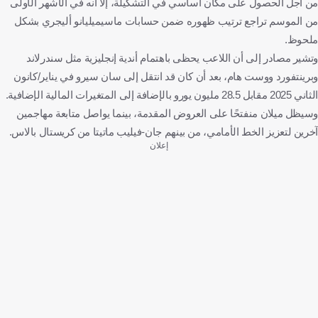
من أجل الحصول على مكان أساسي في التشكيلة، إلا أنه في الأشهر الأولى
من الموسم تراجع ترتيب ظهوره ضمن حسابات ماسيميليانو أليجري بشكل
ملحوظ.
وتشير مصادر إلى أن اللاعب يحظى باهتمام أندية إنجليزية مثل سندرلاند
وبرينتفورد ووست هام، بعد أن كان قد انتقل إلى سان سيرو في يناير/كانون
الثاني 2025 مقابل 28.5 مليون يورو بالإضافة إلى المتغيرات المالية الإضافية.
وسيظل ميلان منفتحًا على العروض المقدمة، بينما يواصل متابعة مهاجمين
آخرين لتعزيز الخط الأمامي، من بينهم جان-فيليب ماتيتا من كريستال بالاس.
إعلان