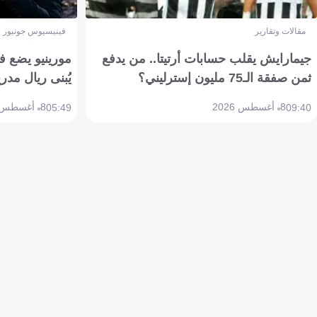
مقالات وتقارير
فينيسيوس جونيور
جيمارايش يقلب حسابات أرتيتا.. من يدفع
مورينيو يضع ف
ثمن صفقة الـ75 مليون إسترليني؟
يُبنى ريال مدري
8 أغسطس 2026
8 أغسطس 2026
05:49
09:40