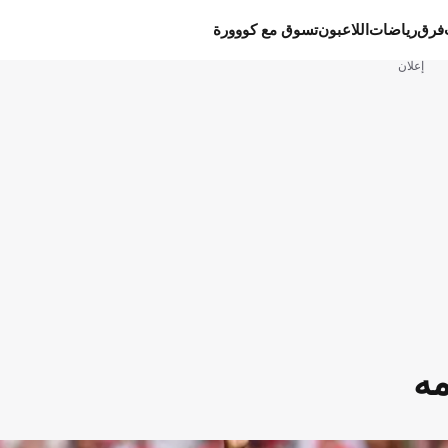
فرق
رياضات
اللاعبون
تسوق مع كووورة
إعلان
مه