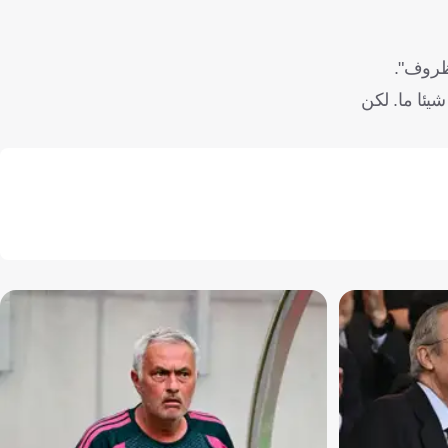
لظروف".
شيئا ما. لكن