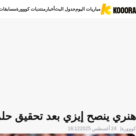
مباريات اليوم
جدول البث
أخبار
منتديات كووورة
مسابقات
هنري ينصح إيزي بعد تحقيق حل
كووورة
24 أغسطس 2025
16:12