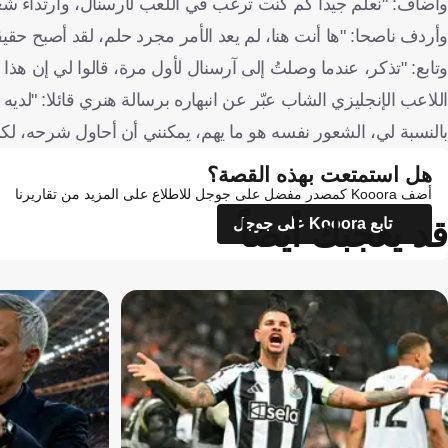
وأضاف: "نعلم جيدا كم كنت ترغب في اللعب لآرسنال، وارتداء شع
وأردف ناصحا: "ها أنت هنا، لم يعد الأمر مجرد حلم، لقد أصبح حقي
وتابع: "تذكر، عندما وصلتُ إلى آرسنال لأول مرة، قالوا لي إن هذا نا
اللاعب الإنجليزي الشاب عبّر عن انبهاره برسالة هنري قائلا: "لدي
بالنسبة لي، الشعور نفسه هو ما يهم، يمكنني أن أحاول شرحه، لكن
هل استمتعت بهذه القصة؟
أضف Kooora كمصدر مفضل على جوجل للاطلاع على المزيد من تقاريرنا
قد يعجبك أيضاً
تابع Kooora على جوجل