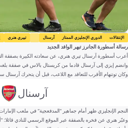
Getty Images
الإنتقالات
الدوري الإنجليزي الممتاز
آرسنال
تييري هنري
إ
رسالة أسطورة الجانرز تبهر الوافد الجديد
أعرب أسطورة آرسنال تيري هنري، عن سعادته الكبيرة بصفقة التعا
وانضم إيزي إلى آرسنال قادما من كريستال بالاس في صفقة بلغت قيمتها 68 مليون جنيه إسترليني، ليصبح سابع صفقات الجا
وكان توتنهام الأقرب للتعاقد مع اللاعب، قبل أن يتحرك آرسنال سر
آرسنال
النجم الإنجليزي ظهر أمام جماهير "المدفعجية" في ملعب الإمارا
وعبّر هنري عن فخره بالصفقة عبر الموقع الرسمي للنادي قائلا: "أ