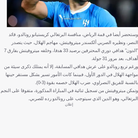
وستحضر أيضا في قمة الرياض، منافسة البرتغالي كريستيانو رونالدو، قائد
النصر، ونظيره الصربي ألكسندر ميتروفيتش، مهاجم الهلال، حيث يتصدر
"الدون" هدافي دوري المحترفين برصيد 33 هدفا، وخلفه ميتروفيتش بفارق 7
أهداف، بعد مرور 31 جولة.
ورغم تربع رونالدو على عرش هدافي المسابقة، إلا أنه يمتلك ذكرى سيئة من
مواجهة الهلال في الدور الأول، فبينما كانت الأمور تسير بشكل مستقر حينها
بالنسبة للفريق النصراوي، ضرب الهلال خصمه بقوة (3-0).
وتمكن ميتروفيتش من تسجيل ثنائية في المباراة المذكورة، متفوقا على النجم
البرتغالي، وهو الدين الذي سيتوجب على رونالدو رده للصربي.
إعلان