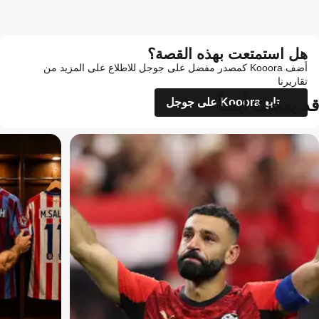
هل استمتعت بهذه القصة؟
أضف Kooora كمصدر مفضل على جوجل للاطلاع على المزيد من
تقاريرنا
قد يعجبك أيضاً
تابع Kooora على جوجل