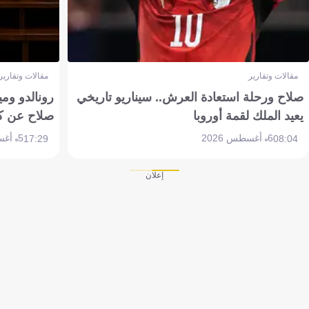
مقالات وتقارير
مقالات وتقارير
صلاح ورحلة استعادة العرش.. سيناريو تاريخي
رونالدو وم
يعيد الملك لقمة أوروبا
صلاح عن ك
6 أغسطس 2026
5 أغسطس 2026
17:29
08:04
إعلان