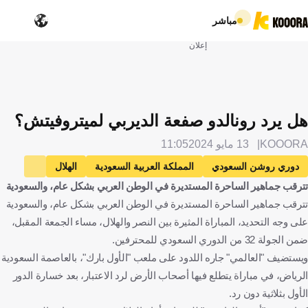
مباشر
إعلان
هل يرد رونالدو صفعة الديربي لميتروفيتش؟
KOOORA
13 مايو 2024
11:05
دوري روشن السعودي
المملكة العربية السعودية
الهلال
تترقب جماهير الساحرة المستديرة في الوطن العربي بشكل عام، والسعودية
النصر
كريستيانو رونالدو
البرتغال
ألكساندر ميتروفيتش
تترقب جماهير الساحرة المستديرة في الوطن العربي بشكل عام، والسعودية
صربيا
كرة قدم
على وجه التحديد، المباراة المثيرة بين النصر والهلال، مساء الجمعة المقبل،
ضمن الجولة 32 من الدوري السعودي للمحترفين.
ويستضيف "العالمي" جاره اللدود على ملعب "الأول بارك"، بالعاصمة السعودية
الرياض، في مباراة يتطلع فيها أصحاب الأرض لرد الاعتبار، بعد خسارة الدور
الأول بثلاثية دون رد.