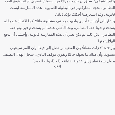
وتابع الشيخي: "سبق أن حذرت مرارًا من السماح بتسجيل أجانب فوق العدد
النظامي، بحجة مشاركتهم في البطولة الآسيوية.. هذه الممارسة ليست
قانونية، وقد استعرضنا أحكامًا تؤكد ذلك".
وأشار إلى أن أندية أخرى واجهت مواقف مشابهة، قائلا: "نجا الاتحاد عندما لم
يستخدم جوتا حقه النظامي، ونجا الأهلي عندما لم يستخدم فيرمينو حقه
النظامي.. لكن ذلك لم يكن يعني أن هذه الممارسة قانونية، وأخشى أن يدفع
الهلال ثمنها".
وأردف: "لا زلت متفائلًا بأن القضية لن تصل إلى فيفا، وأن الأمر سينتهي
بتسوية، وأن هناك ما نجهله حاليًا ويقوي موقف النادي.. سجل الهلال النظيف
يجعل نسبة تطبيق أي عقوبة ضئيلة جدًا جدًا، ولله الحمد".
إعلان