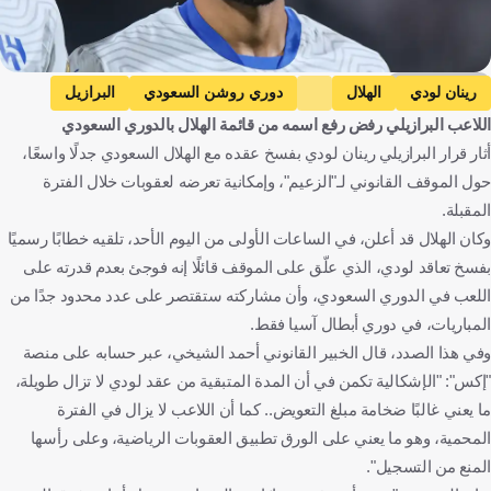
Getty Images
رينان لودي
الهلال
دوري روشن السعودي
البرازيل
اللاعب البرازيلي رفض رفع اسمه من قائمة الهلال بالدوري السعودي
المملكة العربية السعودية
كرة قدم
أثار قرار البرازيلي رينان لودي بفسخ عقده مع الهلال السعودي جدلًا واسعًا،
حول الموقف القانوني لـ"الزعيم"، وإمكانية تعرضه لعقوبات خلال الفترة
المقبلة.
وكان الهلال قد أعلن، في الساعات الأولى من اليوم الأحد، تلقيه خطابًا رسميًا
بفسخ تعاقد لودي، الذي علّق على الموقف قائلًا إنه فوجئ بعدم قدرته على
اللعب في الدوري السعودي، وأن مشاركته ستقتصر على عدد محدود جدًا من
المباريات، في دوري أبطال آسيا فقط.
وفي هذا الصدد، قال الخبير القانوني أحمد الشيخي، عبر حسابه على منصة
"إكس": "الإشكالية تكمن في أن المدة المتبقية من عقد لودي لا تزال طويلة،
ما يعني غالبًا ضخامة مبلغ التعويض.. كما أن اللاعب لا يزال في الفترة
المحمية، وهو ما يعني على الورق تطبيق العقوبات الرياضية، وعلى رأسها
المنع من التسجيل".