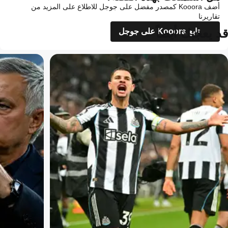
أضف Kooora كمصدر مفضل على جوجل للاطلاع على المزيد من
تقاريرنا
قد يعجبك أيضاً
تابع Kooora على جوجل