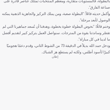
بالبطولة، فالمستويات متقاربة، ومعظم المنتخبات تمتلك عناصر قادرة على
صناعة الفارق".
وأكمل حديثه قائلاً: "البطولة صعبة، ومن يملك التركيز والجاهزية الذهنية يمكنه
الوصول لأبعد مرحلة".
وختم قائلًا: "نخوض البطولة خطوة بخطوة، وهدفنا أن نُسعد جماهيرنا التي لم
تقصّر وساندتنا بقوة من المدرجات. سنواصل العمل بتركيز كبير لتقديم أفضل
ما لدينا في كل مباراة".
ودخل حمد الله بديلاً في الدقيقة 73 من الشوط الثاني، وقدم دعمًا هجوميًا
كبيرًا لأسود أطلس، ولكنه لم يستطع هز الشباك.
إعلان