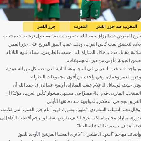
Getty Images
المغرب ضد جزر القمر
المغرب
جزر القمر
خرج المغربي عبدالرزاق حمد الله، بتصريحات صادمة حول ترشيحات منتخب
كأس العرب
عبد الرزاق حمد الله
المغرب
جزر القمر
بلاده لتحقيق لقب كأس العرب، وذلك عقب الفوز المريح على جزر القمر،
كرة قدم
بثلاثية مقابل هدف، خلال المباراة التي جمعت الطرفين، مساء اليوم الثلاثاء،
ضمن الجولة الأولى من دور المجموعات.
ويتواجد المنتخب المغربي في المجموعة الثانية التي تضم كل من السعودية
وجزر القمر وعمان، وهي واحدة من أقوى مجموعات البطولة.
وفي حديثه لوسائل الإعلام عقب المباراة، أوضح عبدالرزاق حمد الله أن
المنتخب المغربي قدم أداءً مميزًا في مستهل مشوار كأس العرب، مؤكدًا أن
الفريق نجح في التحكم بالمواجهة منذ دقائقها الأولى.
وقال نجم الشباب السعودي: "ظهرنا بصورة قوية أمام جزر القمر، التي قدّمت
بدورها مباراة محترمة، لكننا عرفنا كيف نفرض نسقنا ونترجم أفضلية الأداء إلى
ثلاثة أهداف حسمت اللقاء لصالحنا".
وأضاف مهاجم "أسود الأطلس": "لا نرى أنفسنا المرشح الأوحد للفوز