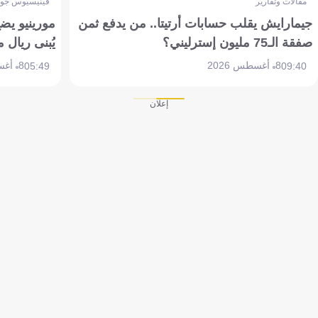
مقالات وتقارير
فينيسيوس جون
جيمارايش يقلب حسابات أرتيتا.. من يدفع ثمن
مورينيو يض
صفقة الـ75 مليون إسترليني؟
يُبنى ريال 
8 أغسطس 2026
8 أغسطس 2026
05:49
09:40
إعلان