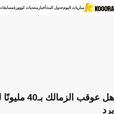
مباريات اليوم
جدول البث
أخبار
منتديات كووورة
مسابقات
هل عوقب الز
يرد