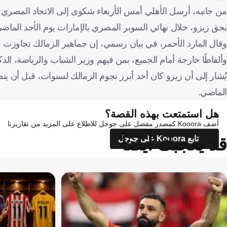
من جانبه، أرسل الأهلي أمس الأربعاء شكوى إلى الاتحاد المصري ل
بحق زيزو، خلال نهائي السوبر المصري بالإمارات يوم الأحد الماض
وقال المارد الأحمر، في بيان رسمي، إن جماهير الزمالك تجاوزت
وألفاظًا خارجة أمام الجميع، بمن فيهم وزير الشباب والرياضة، ا
يُشار إلى أن زيزو كان أحد أبرز نجوم الزمالك لسنوات، قبل أن ينض
الماضي.
هل استمتعت بهذه القصة؟
أضف Kooora كمصدر مفضل على جوجل للاطلاع على المزيد من تقاريرنا
قد يعجبك أيضاً
تابع Kooora على جوجل