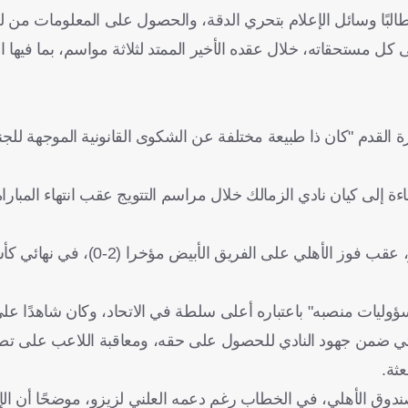
طالبًا وسائل الإعلام بتحري الدقة، والحصول على المعلومات من 
كل مستحقاته، خلال عقده الأخير الممتد لثلاثة مواسم، بما فيها ا
لقدم "كان ذا طبيعة مختلفة عن الشكوى القانونية الموجهة للجنة
ة إلى كيان نادي الزمالك خلال مراسم التتويج عقب انتهاء المباراة"
وكان زيزو قد امتنع عن مصافحة نائب رئيس الزمالك، هشام نصر، عقب فوز الأهلي ع
ليات منصبه" باعتباره أعلى سلطة في الاتحاد، وكان شاهدًا على 
أتي ضمن جهود النادي للحصول على حقه، ومعاقبة اللاعب على تص
ثة.
ندوق الأهلي، في الخطاب رغم دعمه العلني لزيزو، موضحًا أن ال