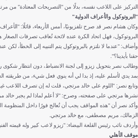
التركيز على اللاعب نفسه، بدلًا من "التصريحات المعتادة" من مرت
"البروتوكول والأعراف الدولية"
وكان هشام نصر قد صرح تلفزيونيًا، أمس الأربعاء، قائلًا: "الأعراف
البروتوكول، فهل اتحاد الكرة عنده لائحة تُعاقب تصرفات الصغار ه
وأضاف: "عندما لا نلتزم بالبروتوكول يتم التنبيه إلى الخطأ، لكن ع
حقنا بأيدينا؟".
وطالب نصر بتحويل زيزو إلى لجنة الانضباط، دون انتظار شكوى رس
بمد يدي لأسلم عليه، إذ بدا لي أنه ينوي فعل شيء، من طريقته الغ
وتابع نصر: "اللوم على خالد مرتجي، قلت له إن تصرف اللاعب غير
نشرها مرتجي على صفحته، وصرح: "لا أعلم لماذا لم يجبر خالد 
وأكد نصر أن "هذه المواقف يجب أن تُعالج فورًا داخل المنظومة ال
الزمالك، مريم مصطفى، مع خالد مرتجي.
وأردف نائب رئيس القلعة البيضاء: "زيزو لاعب كبير وله قيمته الف
موقف الأهلي