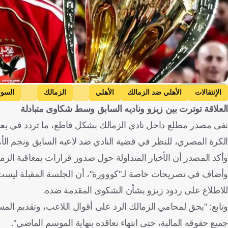
Al Ahly media
الإنتقالات
الأهلي ضد الزمالك
الأهلي
الزمالك
السوب
العلاقة توترت بين زيزو وناديه السابق وسط شكاوى متبادلة
نفى مصدر مطلع داخل نادي الزمالك بشكل قاطع، ما تردد في بعض 
الكرة المصري، للنظر في قضية النادي ضد لاعبه السابق ونجم ال
وأكد المصدر أن الأخبار المتداولة حول صدور قرارات بمعاقبة الزمالك، أو منحه اللاعب مبلغ 40 مليون جن
للاطلاع على ردود زيزو بشأن الشكوى المقدمة ضده.
وتابع: "يحق لمحامي الزمالك الرد على أقوال اللاعب، وتقديم ال
جميع حقوقه المالية، حتى انتهاء تعاقده بنهاية الموسم الماضي".