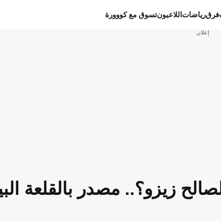
فرق
رياضات
اللاعبون
تسوق مع كووورة
إعلان
مالك بـ40 مليونًا لصالح زيزو؟.. مصدر بالقلعة ا