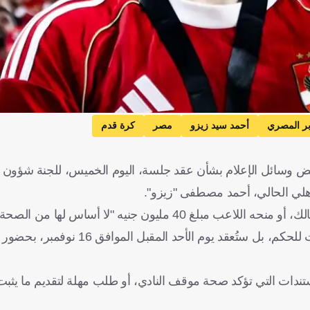
ر المصري
أحمد سيد زيزو
مصر
كرة قدم
وسائل الإعلام بشأن عقد جلسة، اليوم الخميس، للجنة شؤون الل
أهلي الحالي، أحمد مصطفى "زيزو".
يه "لا أساس لها من الصحة على الإطلاق".
وأضاف في تصريحات خاصة لـ"كووورة"، أن الجلسة المقبلة ليست للحكم، بل
مستندات التي تؤكد صحة موقف النادي، أو طلب مهلة لتقديم ما يث