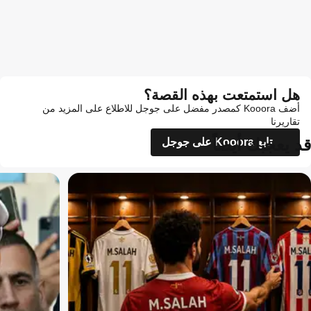
هل استمتعت بهذه القصة؟
أضف Kooora كمصدر مفضل على جوجل للاطلاع على المزيد من
تقاريرنا
قد يعجبك أيضاً
تابع Kooora على جوجل