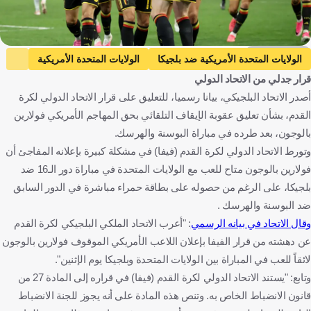
Getty Images
الولايات المتحدة الأمريكية ضد بلجيكا
الولايات المتحدة الأمريكية
قرار جدلي من الاتحاد الدولي
بلجيكا
كأس العالم
فولارين بالوجون
الولايات المتحدة
أصدر الاتحاد البلجيكي، بيانا رسميا، للتعليق على قرار الاتحاد الدولي لكرة
بلجيكا
كرة قدم
القدم، بشأن تعليق عقوبة الإيقاف التلقائي بحق المهاجم الأمريكي فولارين
بالوجون، بعد طرده في مباراة البوسنة والهرسك.
وتورط الاتحاد الدولي لكرة القدم (فيفا) في مشكلة كبيرة بإعلانه المفاجئ أن
فولارين بالوجون متاح للعب مع الولايات المتحدة في مباراة دور الـ16 ضد
بلجيكا، على الرغم من حصوله على بطاقة حمراء مباشرة في الدور السابق
ضد البوسنة والهرسك .
وقال الاتحاد في بيانه الرسمي
: "أعرب الاتحاد الملكي البلجيكي لكرة القدم
عن دهشته من قرار الفيفا بإعلان اللاعب الأمريكي الموقوف فولارين بالوجون
لائقاً للعب في المباراة بين الولايات المتحدة وبلجيكا يوم الإثنين".
وتابع: "يستند الاتحاد الدولي لكرة القدم (فيفا) في قراره إلى المادة 27 من
قانون الانضباط الخاص به. وتنص هذه المادة على أنه يجوز للجنة الانضباط