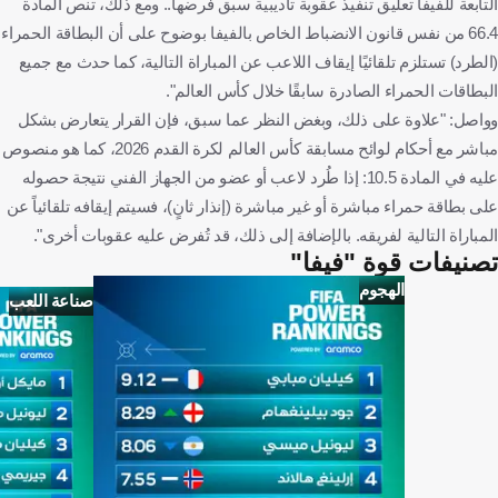
التابعة للفيفا تعليق تنفيذ عقوبة تأديبية سبق فرضها.. ومع ذلك، تنص المادة
66.4 من نفس قانون الانضباط الخاص بالفيفا بوضوح على أن البطاقة الحمراء
(الطرد) تستلزم تلقائيًا إيقاف اللاعب عن المباراة التالية، كما حدث مع جميع
البطاقات الحمراء الصادرة سابقًا خلال كأس العالم".
وواصل: "علاوة على ذلك، وبغض النظر عما سبق، فإن القرار يتعارض بشكل
مباشر مع أحكام لوائح مسابقة كأس العالم لكرة القدم 2026، كما هو منصوص
عليه في المادة 10.5: إذا طُرد لاعب أو عضو من الجهاز الفني نتيجة حصوله
على بطاقة حمراء مباشرة أو غير مباشرة (إنذار ثانٍ)، فسيتم إيقافه تلقائياً عن
المباراة التالية لفريقه. بالإضافة إلى ذلك، قد تُفرض عليه عقوبات أخرى".
تصنيفات قوة "فيفا"
الهجوم
صناعة اللعب