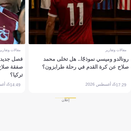
مقالات وتقارير
مقالات وتقارير
رونالدو وميسي نموذجًا.. هل تخلى محمد
فصل جديد بم
صلاح عن كرة القدم في رحلة طرابزون؟
صفقة صلاح
تركيا؟
5 أغسطس 2026
5 أغسطس 2026
14:49
17:29
إعلان