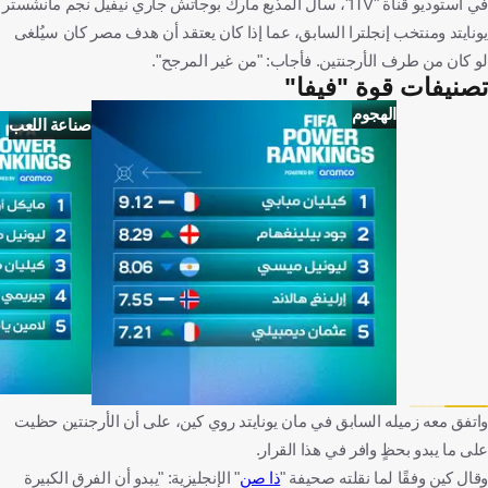
في استوديو قناة "ITV"، سأل المذيع مارك بوجاتش جاري نيفيل نجم مانشستر
يونايتد ومنتخب إنجلترا السابق، عما إذا كان يعتقد أن هدف مصر كان سيُلغى
لو كان من طرف الأرجنتين. فأجاب: "من غير المرجح".
تصنيفات قوة "فيفا"
الهجوم
صناعة اللعب
واتفق معه زميله السابق في مان يونايتد روي كين، على أن الأرجنتين حظيت
على ما يبدو بحظٍ وافر في هذا القرار.
وقال كين وفقًا لما نقلته صحيفة "
ذا صن
" الإنجليزية: "يبدو أن الفرق الكبيرة