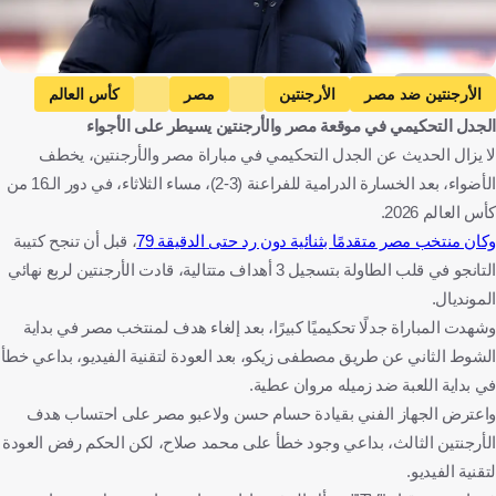
Getty Images
الأرجنتين ضد مصر
الأرجنتين
مصر
كأس العالم
الجدل التحكيمي في موقعة مصر والأرجنتين يسيطر على الأجواء
روي كين
غاري نيفيل
الأرجنتين
مصر
الولايات المتحدة
لا يزال الحديث عن الجدل التحكيمي في مباراة مصر والأرجنتين، يخطف
أيرلندا
إنجلترا
كرة قدم
الأضواء، بعد الخسارة الدرامية للفراعنة (3-2)، مساء الثلاثاء، في دور الـ16 من
كأس العالم 2026.
وكان منتخب مصر متقدمًا بثنائية دون رد حتى الدقيقة 79
، قبل أن تنجح كتيبة
التانجو في قلب الطاولة بتسجيل 3 أهداف متتالية، قادت الأرجنتين لربع نهائي
المونديال.
وشهدت المباراة جدلًا تحكيميًا كبيرًا، بعد إلغاء هدف لمنتخب مصر في بداية
الشوط الثاني عن طريق مصطفى زيكو، بعد العودة لتقنية الفيديو، بداعي خطأ
في بداية اللعبة ضد زميله مروان عطية.
واعترض الجهاز الفني بقيادة حسام حسن ولاعبو مصر على احتساب هدف
الأرجنتين الثالث، بداعي وجود خطأ على محمد صلاح، لكن الحكم رفض العودة
لتقنية الفيديو.