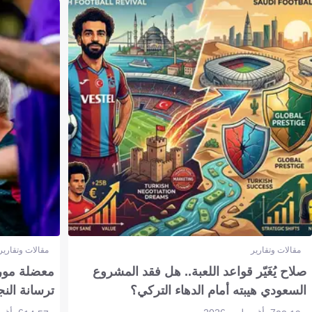
مقالات وتقارير
مقالات وتقارير
صلاح يُغَيّر قواعد اللعبة.. هل فقد المشروع
معضلة مورين
السعودي هيبته أمام الدهاء التركي؟
ترسانة النج