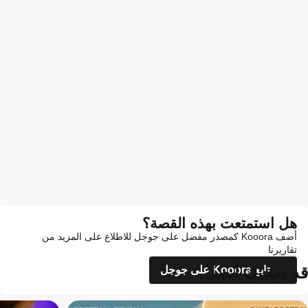
هل استمتعت بهذه القصة؟
أضف Kooora كمصدر مفضل على جوجل للاطلاع على المزيد من
تقاريرنا
قد يعجبك أيضاً
تابع Kooora على جوجل