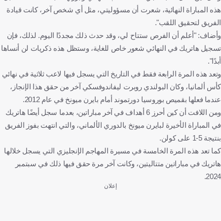
هذه المباراة النهائية، شعرت أن مسؤوليتي، مثل أي شخص آخر، كانت قيادة
الفريق لتحقيق اللقب".
وأضاف: "أعلم أن الفرص ستتاح لي، وقد حدث ذلك مجددًا اليوم. لذلك، فإن
تسجيل هاتريك في النهائي شعور خاص للغاية، وستظل هذه ذكريات لن أنساها
أبدًا".
وتعد هذه المرة الرابعة فقط في التاريخ التي يسجل فيها لاعب ثلاثية في نهائي
كأس ألمانيا، وكان البولندي روبرت ليفاندوفسكي آخر من حقق هذا الإنجاز،
عندما فعلها بقميص بوروسيا دورتموند أمام بايرن ميونخ في عام 2012.
ومن اللافت أن كين أحرز 6 أهداف في آخر مباراتين، بعدما سجل أيضًا هاتريك
في المباراة الأخيرة لبايرن ميونخ بالدوري الألماني، والتي انتهت بفوز الفريق
بنتيجة 5-1 على كولن.
كما تعد هذه المرة الخامسة في مسيرة المهاجم الإنجليزي التي يسجل خلالها
هاتريك في مباراتين متتاليتين، وكانت آخر مرة حقق فيها ذلك في سبتمبر
2024.
إعلان