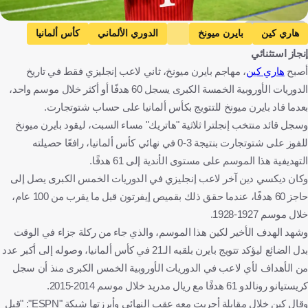
Getty Images
هاري كين
بايرن ميونخ
الدوري الألماني
كأس ألمانيا
إنجاز استثنائي
إنجلترا
ألمانيا
كرة قدم
أصبح
هاري كين
، مهاجم بايرن ميونخ، ثاني لاعب إنجليزي فقط في تاريخ
الدوريات الأوروبية الخمسة الكبرى يسجل 60 هدفًا أو أكثر خلال موسم واحد،
بعدما قاد بايرن ميونخ للتتويج بكأس ألمانيا على حساب شتوتجارت.
وسجل قائد منتخب إنجلترا ثلاثية "هاتريك" مساء السبت، ليقود بايرن ميونخ
للفوز على شتوتجارت بنتيجة 3-0 في نهائي كأس ألمانيا، رافعًا حصيلته
التهديفية هذا الموسم على مستوى الأندية إلى 61 هدفًا.
وكان ديكسي دين آخر لاعب إنجليزي في الدوريات الخمس الكبرى يصل إلى
حاجز 60 هدفًا، عندما حقق ذلك بقميص إيفرتون قبل ما يقرب من 100 عام،
خلال موسم 1927-1928.
وشهد الهدف الأخير لكين هذا الموسم، والذي جاء من ركلة جزاء في الوقت
بدل الضائع ليؤكد تتويج بايرن بلقبه الـ21 في كأس ألمانيا، وصوله إلى أكبر عدد
من الأهداف لأي لاعب في الدوريات الأوروبية الخمس الكبرى منذ أن سجل
كريستيانو رونالدو 61 هدفًا مع ريال مدريد خلال موسم 2014-2015.
وقال كين خلال مقابلة أجريت معه عقب النهائي وأبرزتها شبكة "ESPN": "قبل