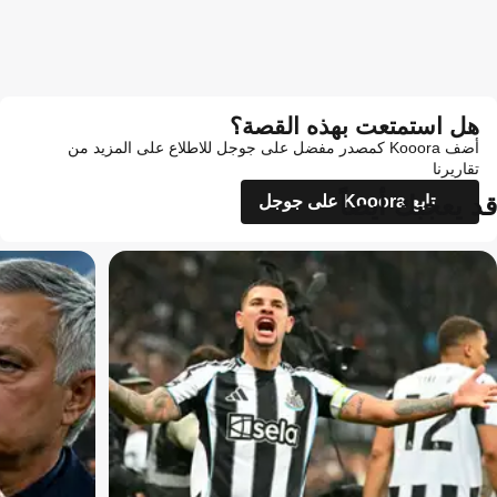
هل استمتعت بهذه القصة؟
أضف Kooora كمصدر مفضل على جوجل للاطلاع على المزيد من
تقاريرنا
قد يعجبك أيضاً
تابع Kooora على جوجل