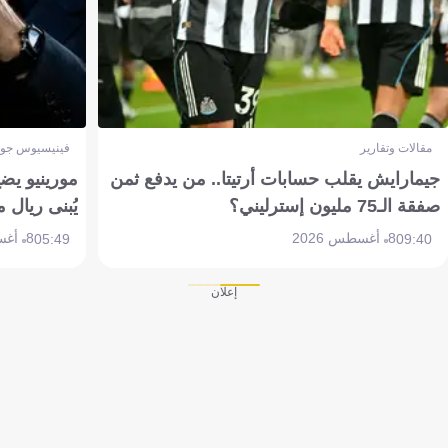
مقالات وتقارير
فينيسيوس جون
جيمارايش يقلب حسابات أرتيتا.. من يدفع ثمن
مورينيو يض
صفقة الـ75 مليون إسترليني؟
يُبنى ريال 
8 أغسطس 2026
8 أغسطس 2026
05:49
09:40
إعلان