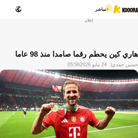
مباشر
إعلان
هاري كين يحطم رقما صامدا منذ 98 عاما
حسين حمدي
24 مايو 2026
05:56