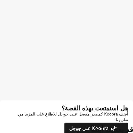
هل استمتعت بهذه القصة؟
أضف Kooora كمصدر مفضل على جوجل للاطلاع على المزيد من
تقاريرنا
قد يعجبك أيضاً
تابع Kooora على جوجل