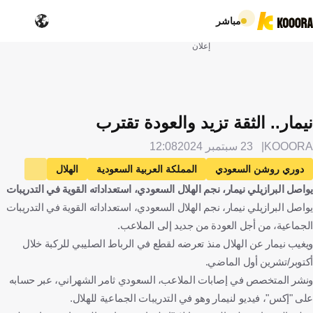
مباشر
إعلان
نيمار.. الثقة تزيد والعودة تقترب
KOOORA
23 سبتمبر 2024
12:08
دوري روشن السعودي
المملكة العربية السعودية
الهلال
يواصل البرازيلي نيمار، نجم الهلال السعودي، استعداداته القوية في التدريبات
الخلود
نيمار
البرازيل
كرة قدم
يواصل البرازيلي نيمار، نجم الهلال السعودي، استعداداته القوية في التدريبات
الجماعية، من أجل العودة من جديد إلى الملاعب.
ويغيب نيمار عن الهلال منذ تعرضه لقطع في الرباط الصليبي للركبة خلال
أكتوبر/تشرين أول الماضي.
ونشر المتخصص في إصابات الملاعب، السعودي ثامر الشهراني، عبر حسابه
على "إكس"، فيديو لنيمار وهو في التدريبات الجماعية للهلال.