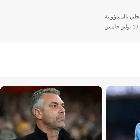
تحلي بالمسؤولية
أيضًا، لأن المنافسة ستكون صعبة للغاية، ومع ذلك، فإن هدفنا واضح، وهو العمل بأقصى جهد ممكن من أجل العودة إلى البرتغال بعد 19 يوليو حاملين