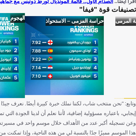
اقرأ أيضًا..
الصدام الأول.. قائمة المونديال تورط دونيس مع جماهي
تصنيفات قوة "فيفا"
الهجوم
ة المرمى
حراسة المرمى – الاستحواذ
وتابع: "نحن منتخب شاب، لكننا نملك خبرة كبيرة أيضًا. نعرف جيدً
إيجابي، باعتباره مسؤولية إضافية، لأننا نعلم أن لدينا الجودة التي 
وعن تسجيله أكبر عدد من الأهداف خلال موسم واحد في مسيرته، قال
هذا الموسم مميزًا جدًا بالنسبة لي من هذه الناحية، وإذا تمكنت 