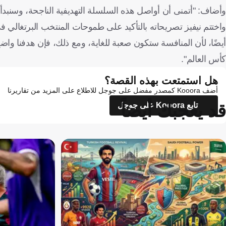
وأضاف: "أتمنى أن أواصل هذه السلسلة التهديفية الناجحة، وسنبدأ 
واختتم نيفيز تصريحاته بالتأكيد على طموحات المنتخب البرتغالي في
كأس العالم".
هل استمتعت بهذه القصة؟
أضف Kooora كمصدر مفضل على جوجل للاطلاع على المزيد من تقاريرنا
قد يعجبك أيضاً
تابع Kooora على جوجل