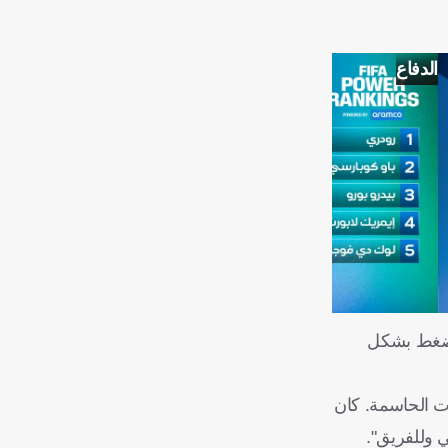
الدفاع
الضغط بشكل
ت الحاسمة. كان
 وللفريق".