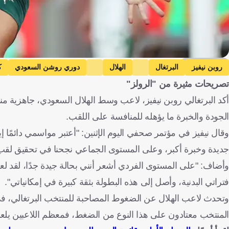
Getty Images
روبن نيفيز
البرتغال
الهلال
دوري روشن السعودي
ك
تصريحات مثيرة من "الرولز"
أكد البرتغالي روبن نيفيز، لاعب وسط الهلال السعودي، جاهزية م
الجودة والخبرة ما يؤهله للمنافسة على اللقب.
وقال نيفيز في مؤتمر صحفي اليوم الإثنين: "أعتبر مواسمي دائمًا إ
جديدة وخبرة أكبر، وعلى المستوى الجماعي نجحنا في تحقيق لقب 
وأضاف: "على المستوى الفردي أشعر أنني بحالة جيدة جدًا، لقد لع
فتراتي البدنية، وأصل إلى هذه البطولة بثقة كبيرة في إمكانياتي".
وتحدث لاعب الهلال عن الضغوط المصاحبة للمنتخب البرتغالي، في 
المنتخب معتادون على هذا النوع من الضغط، فمعظم اللاعبين يلعبون