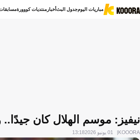
مباريات اليوم
جدول البث
أخبار
منتديات كووورة
مسابقات
نيفيز: موسم الهلال كان جيدًا.. 
KOOORA
01 يونيو 2026
13:18