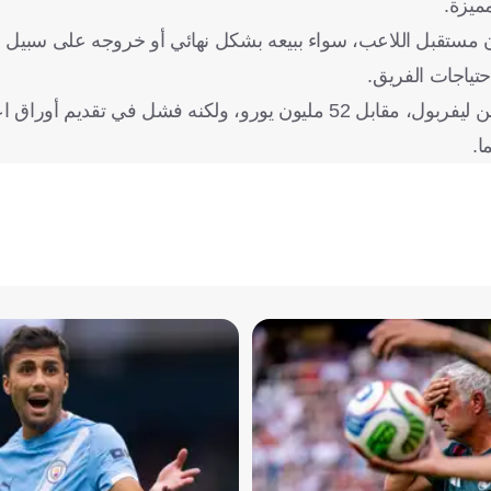
ميزة.
أن مستقبل اللاعب، سواء ببيعه بشكل نهائي أو خروجه على سبيل ا
احتياجات الفريق.
وكان نونيز قد انضم لصفوف الهلال خلال الصيف الماضي، قادمًا من ليفربول، مقابل 52 مليون يورو، ولكنه فشل في 
ا.