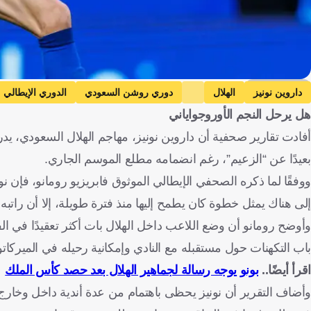
Getty Images
داروين نونيز
الهلال
دوري روشن السعودي
الدوري الإيطالي
هل يرحل النجم الأوروجواياني
أفادت تقارير صحفية أن داروين نونيز، مهاجم الهلال السعودي، ي
بعيدًا عن “الزعيم”، رغم انضمامه مطلع الموسم الجاري.
ووفقًا لما ذكره الصحفي الإيطالي الموثوق فابريزيو رومانو، فإن 
إلى هناك يمثل خطوة كان يطمح إليها منذ فترة طويلة، إلا أن راتبه
وأوضح رومانو أن وضع اللاعب داخل الهلال بات أكثر تعقيدًا في ال
باب التكهنات حول مستقبله مع النادي وإمكانية رحيله في الميركاتو
اقرأ أيضًا..
بونو يوجه رسالة لجماهير الهلال بعد حصد كأس الملك
وأضاف التقرير أن نونيز يحظى باهتمام من عدة أندية داخل وخار