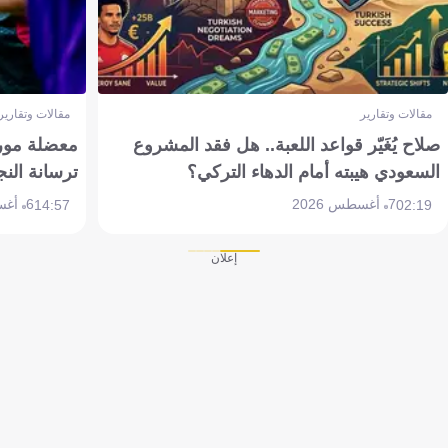
مقالات وتقارير
مقالات وتقارير
صلاح يُغَيّر قواعد اللعبة.. هل فقد المشروع
معضلة مورين
السعودي هيبته أمام الدهاء التركي؟
ترسانة النج
7 أغسطس 2026
6 أغسطس 2026
14:57
02:19
إعلان