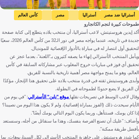
Getty Images
أستراليا ضد مصر
أستراليا
مصر
كأس العالم
طموحات كبيرة لنجم الكانجارو
أجدين هروستيك
أستراليا
مصر
الولايات المتحدة
كرة قدم
أكد إيدين هروستيتش، لاعب أستراليا، أن منتخب بلاده يتطلع إلى كتابة صفحة
جديدة في تاريخه، عندما يواجه مصر في دور الـ32 من كأس العالم 2026، سعيًا
لتحقيق أول انتصار له في مباراة بالأدوار الإقصائية للمونديال.
ويأمل المنتخب الأسترالي إنهاء ما يصفه كثيرون بـ"اللعنة"، بعدما عجز عن
تحقيق أي فوز في مباريات خروج المغلوب عبر مشاركاته السابقة في كأس
العالم، وهو ما يمنح مواجهة مصر أهمية تاريخية بالنسبة للفريق.
وأبدى هروستيتش ثقته في قدرة منتخب بلاده على تحقيق هذا الإنجاز، مؤكدًا
أن الفريق لا يضع حدودًا لطموحاته في البطولة.
وقال لاعب الوسط في تصريحات نقلها
موقع "ناين" الأسترالي
: "في يوم من
الأيام سيحدث ذلك (الفوز بمباراة إقصائية)، ولم لا يكون هذا اليوم من نصيبنا؟
إذا كان يومك، فستتأهل، وربما يكون اليوم التالي يومك أيضًا".
وأضاف: "عليك أن تصنع الفرصة بنفسك، وهذا ما سنقاتل من أجله، وسنستعد
بأفضل طريقة ممكنة".
كما شدد هروستيتش على جاهزية المنتخب الأسترالي لكل السيناريوهات، بما