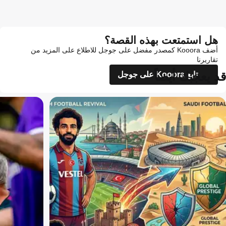
هل استمتعت بهذه القصة؟
أضف Kooora كمصدر مفضل على جوجل للاطلاع على المزيد من
تقاريرنا
قد يعجبك أيضاً
تابع Kooora على جوجل