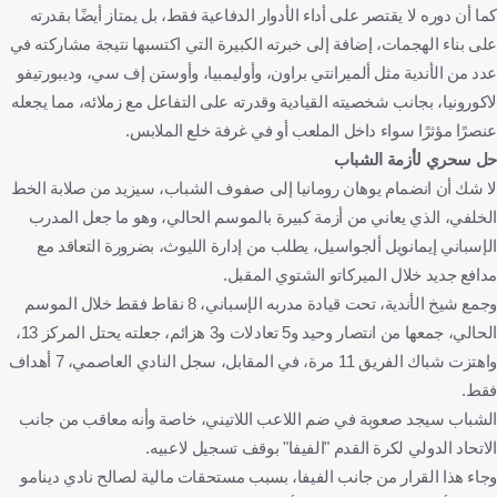
كما أن دوره لا يقتصر على أداء الأدوار الدفاعية فقط، بل يمتاز أيضًا بقدرته
على بناء الهجمات، إضافة إلى خبرته الكبيرة التي اكتسبها نتيجة مشاركته في
عدد من الأندية مثل ألميرانتي براون، وأوليمبيا، وأوستن إف سي، وديبورتيفو
لاكورونيا، بجانب شخصيته القيادية وقدرته على التفاعل مع زملائه، مما يجعله
عنصرًا مؤثرًا سواء داخل الملعب أو في غرفة خلع الملابس.
حل سحري لأزمة الشباب
لا شك أن انضمام يوهان رومانيا إلى صفوف الشباب، سيزيد من صلابة الخط
الخلفي، الذي يعاني من أزمة كبيرة بالموسم الحالي، وهو ما جعل المدرب
الإسباني إيمانويل ألجواسيل، يطلب من إدارة الليوث، بضرورة التعاقد مع
مدافع جديد خلال الميركاتو الشتوي المقبل.
وجمع شيخ الأندية، تحت قيادة مدربه الإسباني، 8 نقاط فقط خلال الموسم
الحالي، جمعها من انتصار وحيد و5 تعادلات و3 هزائم، جعلته يحتل المركز 13،
واهتزت شباك الفريق 11 مرة، في المقابل، سجل النادي العاصمي، 7 أهداف
فقط.
الشباب سيجد صعوبة في ضم اللاعب اللاتيني، خاصة وأنه معاقب من جانب
الاتحاد الدولي لكرة القدم "الفيفا" بوقف تسجيل لاعبيه.
وجاء هذا القرار من جانب الفيفا، بسبب مستحقات مالية لصالح نادي دينامو