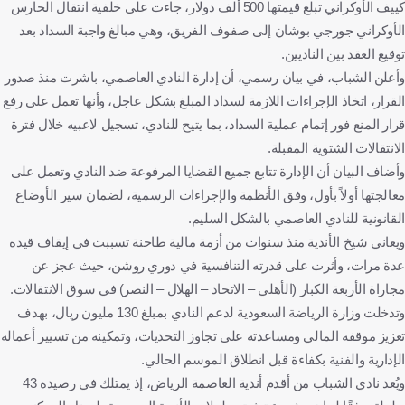
كييف الأوكراني تبلغ قيمتها 500 ألف دولار، جاءت على خلفية انتقال الحارس
الأوكراني جورجي بوشان إلى صفوف الفريق، وهي مبالغ واجبة السداد بعد
توقيع العقد بين الناديين.
وأعلن الشباب، في بيان رسمي، أن إدارة النادي العاصمي، باشرت منذ صدور
القرار، اتخاذ الإجراءات اللازمة لسداد المبلغ بشكل عاجل، وأنها تعمل على رفع
قرار المنع فور إتمام عملية السداد، بما يتيح للنادي، تسجيل لاعبيه خلال فترة
الانتقالات الشتوية المقبلة.
وأضاف البيان أن الإدارة تتابع جميع القضايا المرفوعة ضد النادي وتعمل على
معالجتها أولاً بأول، وفق الأنظمة والإجراءات الرسمية، لضمان سير الأوضاع
القانونية للنادي العاصمي بالشكل السليم.
ويعاني شيخ الأندية منذ سنوات من أزمة مالية طاحنة تسببت في إيقاف قيده
عدة مرات، وأثرت على قدرته التنافسية في دوري روشن، حيث عجز عن
مجاراة الأربعة الكبار (الأهلي – الاتحاد – الهلال – النصر) في سوق الانتقالات.
وتدخلت وزارة الرياضة السعودية لدعم النادي بمبلغ 130 مليون ريال، بهدف
تعزيز موقفه المالي ومساعدته على تجاوز التحديات، وتمكينه من تسيير أعماله
الإدارية والفنية بكفاءة قبل انطلاق الموسم الحالي.
ويُعد نادي الشباب من أقدم أندية العاصمة الرياض، إذ يمتلك في رصيده 43