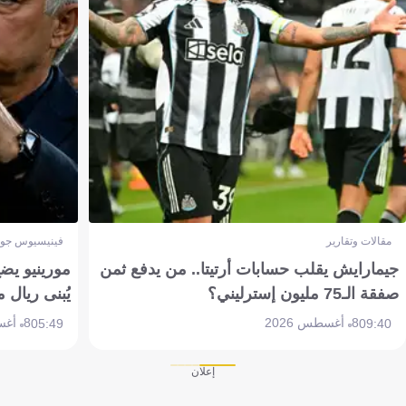
مقالات وتقارير
فينيسيوس جون
جيمارايش يقلب حسابات أرتيتا.. من يدفع ثمن
مورينيو يض
صفقة الـ75 مليون إسترليني؟
يُبنى ريال 
8 أغسطس 2026
8 أغسطس 2026
05:49
09:40
إعلان