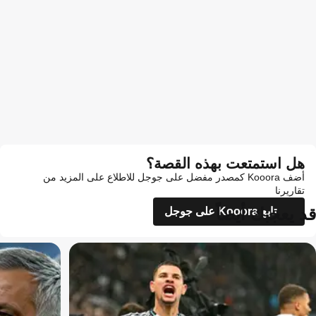
هل استمتعت بهذه القصة؟
أضف Kooora كمصدر مفضل على جوجل للاطلاع على المزيد من
تقاريرنا
قد يعجبك أيضاً
تابع Kooora على جوجل