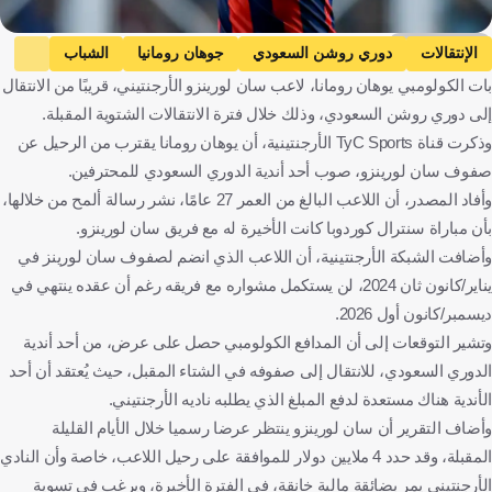
Getty Images
الإنتقالات
دوري روشن السعودي
جوهان رومانيا
الشباب
بات الكولومبي يوهان رومانا، لاعب سان لورينزو الأرجنتيني، قريبًا من الانتقال
القادسية
سان لورينزو
دوري الدرجة الأولى الأرجنتيني
إلى دوري روشن السعودي، وذلك خلال فترة الانتقالات الشتوية المقبلة.
المملكة العربية السعودية
كولومبيا
كرة قدم
وذكرت قناة TyC Sports الأرجنتينية، أن يوهان رومانا يقترب من الرحيل عن
صفوف سان لورينزو، صوب أحد أندية الدوري السعودي للمحترفين.
وأفاد المصدر، أن اللاعب البالغ من العمر 27 عامًا، نشر رسالة ألمح من خلالها،
بأن مباراة سنترال كوردوبا كانت الأخيرة له مع فريق سان لورينزو.
وأضافت الشبكة الأرجنتينية، أن اللاعب الذي انضم لصفوف سان لورينز في
يناير/كانون ثان 2024، لن يستكمل مشواره مع فريقه رغم أن عقده ينتهي في
ديسمبر/كانون أول 2026.
وتشير التوقعات إلى أن المدافع الكولومبي حصل على عرض، من أحد أندية
الدوري السعودي، للانتقال إلى صفوفه في الشتاء المقبل، حيث يُعتقد أن أحد
الأندية هناك مستعدة لدفع المبلغ الذي يطلبه ناديه الأرجنتيني.
وأضاف التقرير أن سان لورينزو ينتظر عرضا رسميا خلال الأيام القليلة
المقبلة، وقد حدد 4 ملايين دولار للموافقة على رحيل اللاعب، خاصة وأن النادي
الأرجنتيني يمر بضائقة مالية خانقة، في الفترة الأخيرة، ويرغب في تسوية