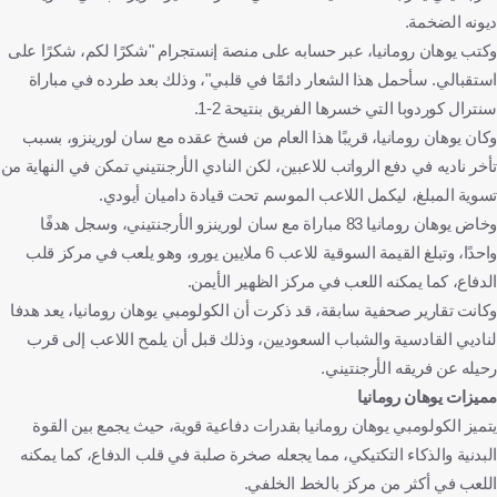
ديونه الضخمة.
وكتب يوهان رومانيا، عبر حسابه على منصة إنستجرام "شكرًا لكم، شكرًا على
استقبالي. سأحمل هذا الشعار دائمًا في قلبي"، وذلك بعد طرده في مباراة
سنترال كوردوبا التي خسرها الفريق بنتيحة 2-1.
وكان يوهان رومانيا، قريبًا هذا العام من فسخ عقده مع سان لورينزو، بسبب
تأخر ناديه في دفع الرواتب للاعبين، لكن النادي الأرجنتيني تمكن في النهاية من
تسوية المبلغ، ليكمل اللاعب الموسم تحت قيادة داميان أيودي.
وخاض يوهان رومانيا 83 مباراة مع سان لورينزو الأرجنتيني، وسجل هدفًا
واحدًا، وتبلغ القيمة السوقية للاعب 6 ملايين يورو، وهو يلعب في مركز قلب
الدفاع، كما يمكنه اللعب في مركز الظهير الأيمن.
وكانت تقارير صحفية سابقة، قد ذكرت أن الكولومبي يوهان رومانيا، يعد هدفا
لناديي القادسية والشباب السعوديين، وذلك قبل أن يلمح اللاعب إلى قرب
رحيله عن فريقه الأرجنتيني.
مميزات يوهان رومانيا
يتميز الكولومبي يوهان رومانيا بقدرات دفاعية قوية، حيث يجمع بين القوة
البدنية والذكاء التكتيكي، مما يجعله صخرة صلبة في قلب الدفاع، كما يمكنه
اللعب في أكثر من مركز بالخط الخلفي.