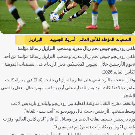
AFP
التصفيات المؤهلة لكأس العالم - أمريكا الجنوبية
البرازيل
تلقى رودريجو جوس نجم ريال مدريد ومنتخب البرازيل رسالة مؤلمة
البرازيل
الأرجنتين
الأرجنتين
لياندرو باريديس
تلقى رودريجو جوس نجم ريال مدريد ومنتخب البرازيل رسالة مؤلمة من أحد
رودريجو جوس
كرة قدم
نجوم الأرجنتين خلال السوبر الكلاسيكو، فجر الأربعاء، في التصفيات المؤهلة
لكأس العالم 2026.
وفاز المنتخب الأرجنتيني على نظيره البرازيلي بنتيجة (4-1) في مباراة كانت
عامرة بالاحتكاكات البدنية واللفظية على أرض ملعب مونومنتال معقل راقصي
التانجو.
والتقط مخرج اللقاء مناوشة لفظية بين رودريجو ولياندرو باريديس لاعب
وسط منتخب الأرجنتين، حيث قال رودريجو له "أنت سيئ للغاية".
ورد باريديس حسبما نقلت العديد من وسائل الإعلام "لدي كأس العالم، وفزت
بلقبين لكوبا أمريكا، وأنت (صفر) لم تفز بشيء".
وكان باريديس لاعب وسط روما الإيطالي ركيزة أساسية في تتويج منتخب