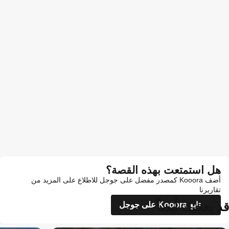
هل استمتعت بهذه القصة؟
أضف Kooora كمصدر مفضل على جوجل للاطلاع على المزيد من
تقاريرنا
قد يعجبك أيضاً
تابع Kooora على جوجل