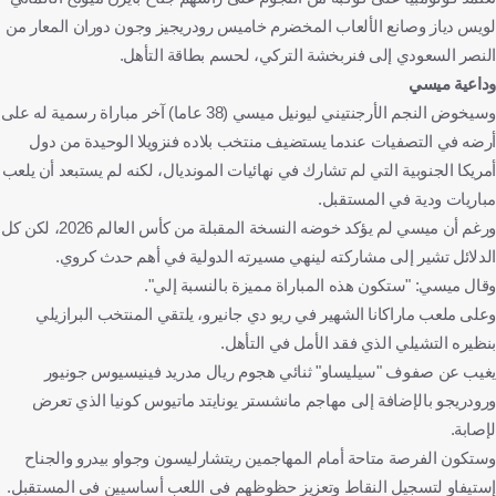
لويس دياز وصانع الألعاب المخضرم خاميس رودريجيز وجون دوران المعار من
النصر السعودي إلى فنربخشة التركي، لحسم بطاقة التأهل.
وداعية ميسي
وسيخوض النجم الأرجنتيني ليونيل ميسي (38 عاما) آخر مباراة رسمية له على
أرضه في التصفيات عندما يستضيف منتخب بلاده فنزويلا الوحيدة من دول
أمريكا الجنوبية التي لم تشارك في نهائيات المونديال، لكنه لم يستبعد أن يلعب
مباريات ودية في المستقبل.
ورغم أن ميسي لم يؤكد خوضه النسخة المقبلة من كأس العالم 2026، لكن كل
الدلائل تشير إلى مشاركته لينهي مسيرته الدولية في أهم حدث كروي.
وقال ميسي: "ستكون هذه المباراة مميزة بالنسبة إلي".
وعلى ملعب ماراكانا الشهير في ريو دي جانيرو، يلتقي المنتخب البرازيلي
بنظيره التشيلي الذي فقد الأمل في التأهل.
يغيب عن صفوف "سيليساو" ثنائي هجوم ريال مدريد فينيسيوس جونيور
ورودريجو بالإضافة إلى مهاجم مانشستر يونايتد ماتيوس كونيا الذي تعرض
لإصابة.
وستكون الفرصة متاحة أمام المهاجمين ريتشارليسون وجواو بيدرو والجناح
إستيفاو لتسجيل النقاط وتعزيز حظوظهم في اللعب أساسيين في المستقبل.