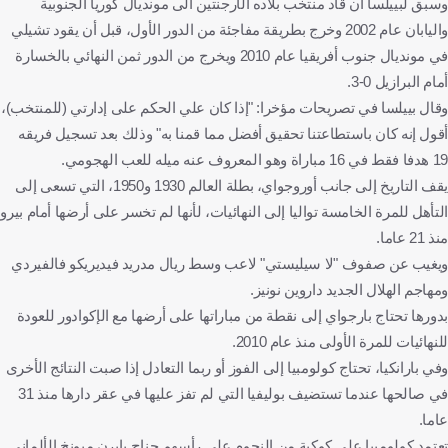
وسبق لبييلسا أن قاد منتخب بلاده الأرجنتين الى مونديال كوريا الجنوبية
واليابان عام 2002 وخرج بطريقة مفاجئة من الدور الأول، قبل أن يقود تشيلي
في مونديال جنوب أفريقيا عام 2010 ويخرج من الدور ثمن النهائي بالخسارة
أمام البرازيل 0-3.
وقال بييلسا في تصريحات مؤخرا: "إذا كان علي الحكم على إدارتي (للمنتخب)،
أقول إنه كان باستطاعتنا تحقيق أفضل مما قمنا به" وذلك بعد تسجيل فريقه
19 هدفا فقط في 16 مباراة وهو المعروف عنه ميله للعب الهجومي.
يقف التاريخ إلى جانب أوروجواي، بطلة العالم 1930 و1950، التي تسعى إلى
التأهل للمرة الخامسة تواليا إلى النهائيات، لأنها لم تخسر على أرضها أمام بيرو
منذ 21 عاما.
ويغيب عن صفوف "لا سيليستي" لاعب وسط ريال مدريد فيديريكو فالفيردي
ومهاجم الهلال الجديد داروين نونيز.
بدورها تحتاج بارجواي إلى نقطة من مباراتها على أرضها مع الإكوادور للعودة
للنهائيات للمرة الأولى منذ عام 2010.
وفي بارانكيا، تحتاج كولومبيا إلى الفوز أو ربما التعادل إذا صبت النتائج الأخرى
في صالحها عندما تستضيف بوليفيا التي لم تفز عليها في عقر دارها منذ 31
عاما.
تعتمد كولومبيا على كوكبة من النجوم على رأسهم جناح بايرن ميونخ الألماني