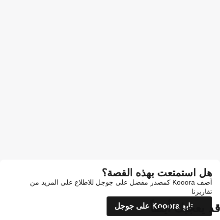
هل استمتعت بهذه القصة؟
أضف Kooora كمصدر مفضل على جوجل للاطلاع على المزيد من
تقاريرنا
قد يعجبك أيضاً
تابع Kooora على جوجل