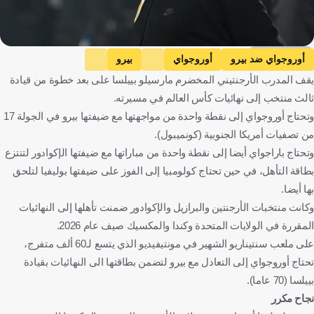
Getty Images
أوروجواي ضد بيرو
أوروجواي
بيرو
يقف المدرب الأرجنتيني المخضرم مارسيلو بييلسا على بعد خطوة من قيادة
التصفيات المؤهلة لكأس العالم - أمريكا الجنوبية
الأرجنتين ضد فنزويلا
ثالث منتخب إلى نهائيات كأس العالم في مسيرته.
الأرجنتين
فنزويلا
ليونيل ميسي
مارسيلو بييلسا
وتحتاج أوروجواي إلى نقطة واحدة من مواجهتها مع ضيفتها بيرو في الجولة 17
أورغواي
بيرو
الأرجنتين
فنزويلا
كرة قدم
من تصفيات أمريكا الجنوبية (كونميبول).
وتحتاج باراجواي أيضا إلى نقطة واحدة من مباراتها مع ضيفتها الإكوادور لتنتزع
بطاقة التأهل، في حين تحتاج كولومبيا إلى الفوز على ضيفتها بوليفيا لتلحق
بها أيضا.
وكانت منتخبات الأرجنتين والبرازيل والإكوادور ضمنت تأهلها إلى النهائيات
المقررة في الولايات المتحدة وكندا والمكسيك صيف عام 2026.
على ملعب سنتيناريو الشهير في مونتيفيديو الذي يتسع لـ60 ألف متفرج،
تحتاج أوروجواي إلى التعادل مع بيرو لتضمن بطاقتها الى النهائيات بقيادة
بييلسا (70 عاما).
نجاح مكرر