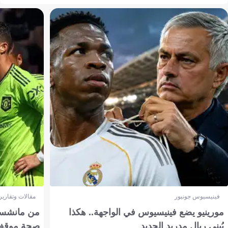
فينيسيوس جونيور
مقالات وتقارير
مورينيو يضع فينيسيوس في الواجهة.. هكذا
من مانشستر
يُبنى ريال مدريد الجديد
صحة موقف تين 