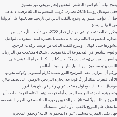
يفتح الباب أمام أسود الأطلس لتحقيق إنجاز تاريخي غير مسبوق.
ففي مونديال روسيا 2018، تصدرت فرنسا المجموعة الثالثة برصيد 7 نقاط،
قبل أن تواصل مشوارها وتتوج باللقب الثاني في تاريخها بعد تغلبها على كرواتيا
في النهائي (4-2).
وتكررت الصدفة ذاتها في مونديال قطر 2022، حين تأهلت الأرجنتين من
صدارة المجموعة الثالثة رغم بداية مخيبة بالخسارة أمام السعودية، لتواصل
مشوارها حتى النهائي، وتنتزع اللقب الثالث من فرنسا بركلات الترجيح.
واليوم، يتنافس في المجموعة الثالثة بمونديال 2026 4 منتخبات هي البرازيل،
والمغرب، وهايتي (ودعت رسميًا)، واسكتلندا، لكن الصراع الحقيقي على
اللقب يبدو محصورًا بين السيليساو، وأسود الأطلس.
ورغم أن البرازيل تبقى المرشح الأبرز بقيادة كارلو أنشيلوتي وكوكبة نجومها،
إلا أن المغرب يملك أوراقًا قوية بعد إنجازه التاريخي بالوصول إلى نصف نهائي
مونديال 2022، ليصبح أول منتخب عربي وأفريقي يبلغ هذا الدور.
وتضع هذه الصدفة الغريبة، المغرب أمام فرصة ذهبية لكتابة التاريخ، خاصة أن
الفريق يمتلك جيلًا استثنائيًا من اللاعبين وخبرة المنافسة في الأدوار المتقدمة،
ما يجعل حلم التتويج باللقب الأول ليس مستحيلًا.
فهل يكمل المغرب مسلسل "نبوءة المجموعة الثالثة" ويحقق المعجزة