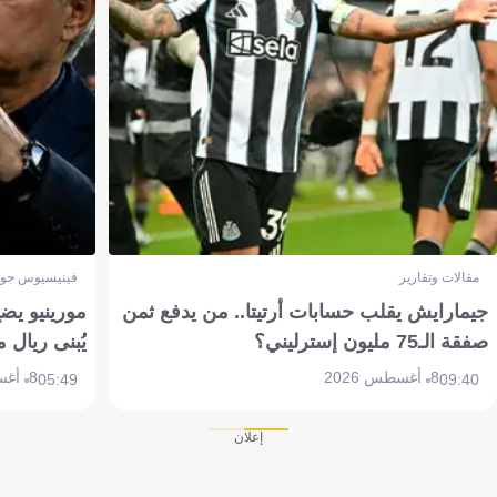
مقالات وتقارير
فينيسيوس جون
جيمارايش يقلب حسابات أرتيتا.. من يدفع ثمن
مورينيو يض
صفقة الـ75 مليون إسترليني؟
يُبنى ريال 
8 أغسطس 2026
8 أغسطس 2026
05:49
09:40
إعلان