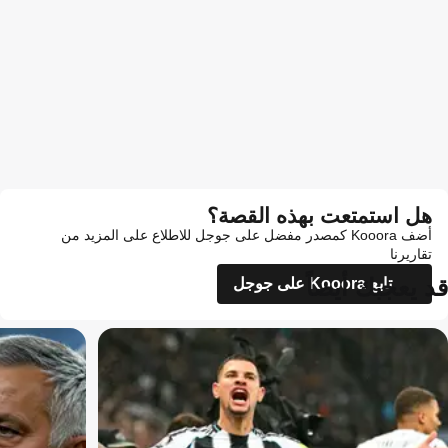
هل استمتعت بهذه القصة؟
أضف Kooora كمصدر مفضل على جوجل للاطلاع على المزيد من
تقاريرنا
قد يعجبك أيضاً
تابع Kooora على جوجل