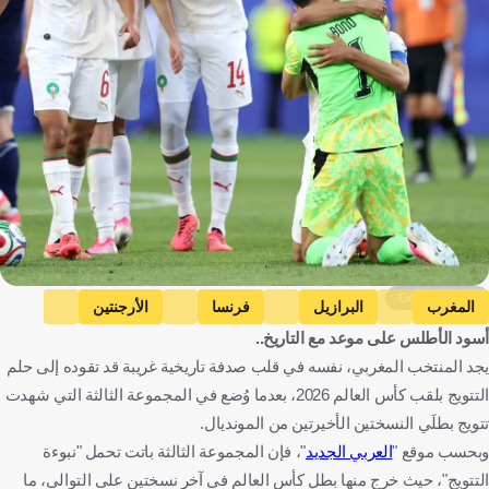
Getty Images
المغرب
البرازيل
فرنسا
الأرجنتين
أسود الأطلس على موعد مع التاريخ..
كأس العالم
المغرب
البرازيل
فرنسا
الأرجنتين
كرة قدم
يجد المنتخب المغربي، نفسه في قلب صدفة تاريخية غريبة قد تقوده إلى حلم
التتويج بلقب كأس العالم 2026، بعدما وُضع في المجموعة الثالثة التي شهدت
تتويج بطلَي النسختين الأخيرتين من المونديال.
وبحسب موقع "
العربي الجديد
"، فإن المجموعة الثالثة باتت تحمل "نبوءة
التتويج"، حيث خرج منها بطل كأس العالم في آخر نسختين على التوالي، ما