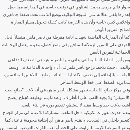
بجوار قائم مرمى محمد الشناوي في توقيت حاسم في المباراة، مما جعل
إهدارها يلقي بظلاله على النتيجة النهائية، ويضع اللاعب تحت ضغط جماهيري
وإعلامي كبير، خاصة وأن هذه الفرصة كانت كفيلة بتحويل مسار المباراة
لصالح الفريق الأبيض.
كما أن المباريات الماضية شهدت أنانية مفرطة من ناصر ماهر، مفضلاً الحل
الفردي على التمرير لزملائه المتاحين في وضع أفضل، وهو ما يعطل الهجمات
الجماعية للفريق الأبيض.
ومن أبرز النقاط السلبية التي يعاني منها ناصر ماهر، هي الضعف الدفاعي
والبدني، حيث تلاحظ تراجع ناصر ماهر في أداء واجباته الدفاعية في وسط
الملعب، بالإضافة إلى ضعف الالتحامات الثنائية مقارنة باللاعبين المنافسين،
مما يزيد الضغط على خط الوسط المتأخر.
وفي مركز صانع الألعاب، تظهر مشكلة ناصر ماهر، في أنه لاعب "صانع لعب
كلاسيكي" ولا يجيد اللعب على الأطراف، وعندما يتم توظيفه كجناح، يصبح
أشبه بلاعب خط وسط مقيد لا يستطيع تقديم دوره في بناء اللعب.
وعند حدوث تغييرات تكتيكية داخل الملعب بمشاركة اللاعب، في مركز الجناح
كتغيير داخلي في الملعب، لا يقدم ناصر ماهر، أي إضافة هجومية فاعلة، كما
يفتقر السرعة اللازمة للمراوغة على الخط أو لعب الكرات العرضية المتقنة من