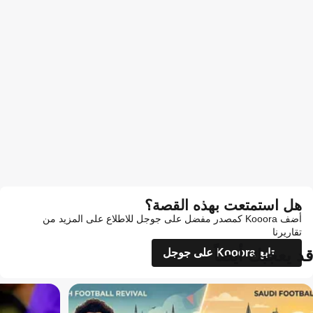
هل استمتعت بهذه القصة؟
أضف Kooora كمصدر مفضل على جوجل للاطلاع على المزيد من
تقاريرنا
قد يعجبك أيضاً
تابع Kooora على جوجل