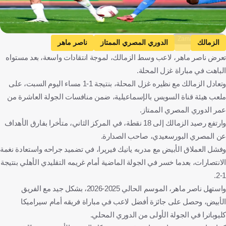
Zamalek media
الزمالك
الدوري المصري الممتاز
ناصر ماهر
تعرض ناصر ماهر، لاعب وسط الزمالك، لموجة انتقادات واسعة، بعد مستواه
الزمالك ضد غزل المحلة
غزل المحلة
مصر
كرة قدم
الباهت في مباراة غزل المحلة.
وتعادل الزمالك مع نظيره غزل المحلة، بنتيجة 1-1 مساء اليوم السبت، على
ملعب هيئة قناة السويس بالإسماعيلية، ضمن منافسات الجولة العاشرة من
عمر الدوري المصري الممتاز.
وارتفع رصيد الزمالك إلى 18 نقطة، في المركز الثاني، متأخرا بفارق الأهداف
عن المصري البورسعيدي، صاحب الصدارة.
وفشل العملاق الأبيض مع مدربه يانيك فيريرا، في تضميد جراحه واستعادة نغمة
الانتصارات، بعدما خسر في الجولة الماضية أمام غريمه التقليدي الأهلي بنتيجة
1-2.
واستهل ناصر ماهر، الموسم الحالي 2025-2026، بشكل جيد مع الفريق
الأبيض، وحصل على جائزة أفضل لاعب في مباراة فريقه أمام سيراميكا
كليوباترا في الجولة الأولى من الدوري المحلي.