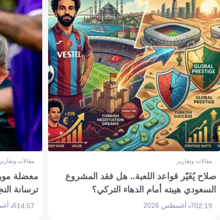
مقالات وتقارير
مقالات وتقارير
صلاح يُغَيّر قواعد اللعبة.. هل فقد المشروع
معضلة مورين
السعودي هيبته أمام الدهاء التركي؟
ترسانة النج
7 أغسطس 2026
6 أغسطس 2026
14:57
02:19