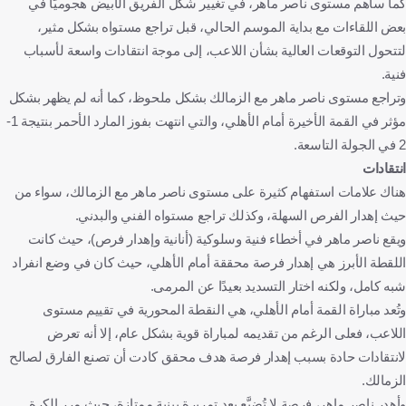
كما ساهم مستوى ناصر ماهر، في تغيير شكل الفريق الأبيض هجوميًا في
بعض اللقاءات مع بداية الموسم الحالي، قبل تراجع مستواه بشكل مثير،
لتتحول التوقعات العالية بشأن اللاعب، إلى موجة انتقادات واسعة لأسباب
فنية.
وتراجع مستوى ناصر ماهر مع الزمالك بشكل ملحوظ، كما أنه لم يظهر بشكل
مؤثر في القمة الأخيرة أمام الأهلي، والتي انتهت بفوز المارد الأحمر بنتيجة 1-
2 في الجولة التاسعة.
انتقادات
هناك علامات استفهام كثيرة على مستوى ناصر ماهر مع الزمالك، سواء من
حيث إهدار الفرص السهلة، وكذلك تراجع مستواه الفني والبدني.
ويقع ناصر ماهر في أخطاء فنية وسلوكية (أنانية وإهدار فرص)، حيث كانت
اللقطة الأبرز هي إهدار فرصة محققة أمام الأهلي، حيث كان في وضع انفراد
شبه كامل، ولكنه اختار التسديد بعيدًا عن المرمى.
وتُعد مباراة القمة أمام الأهلي، هي النقطة المحورية في تقييم مستوى
اللاعب، فعلى الرغم من تقديمه لمباراة قوية بشكل عام، إلا أنه تعرض
لانتقادات حادة بسبب إهدار فرصة هدف محقق كادت أن تصنع الفارق لصالح
الزمالك.
وأهدر ناصر ماهر، فرصة لا تُضيَّع بعد تمريرة بينية ممتازة، حيث مرر الكرة