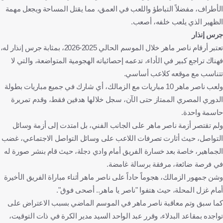
الأطراف، مفضلاً التباطؤ واللعب في العمق، مما يقتل المساحة ويجعل مهمة
الظهير الذي يلعب خلفه، أصعب.
جرس إنذار
تعتبر أرقام ناصر ماهر خلال الموسم الحالي 2025-2026، بمثابة جرس إنذار له،
فهناك تراجع كبير في الأداء، تدعمه إحصائياته الهجومية المتواضعة، والتي لا
تتناسب مع موقعه كلاعب أساسي.
ولعب ناصر ماهر 10 مباريات مع الزمالك، أي شارك في جميع مباريات بطولة
الدوري المصري الممتاز حتى الآن، سجل خلالها هدفين فقط، وقدم تمريرة
حاسمة واحدة.
ولم تقتصر أزمة ناصر ماهر على الجانب الفني، بل امتدت إلى أزمة وسائل
التواصل، حيث أثارت تصرفات اللاعب على وسائل التواصل الاجتماعي، غضب
الجماهير، خاصة بعد خسارة الفريق أمام وادي دجلة، حيث قام بنشر صورة له
في فرصة ضائعة، مرفقة برسالة غامضة.
وشن جمهور الزمالك، هجوماً حاداً على ناصر ماهر أثناء مباراة الفريق الأخيرة
أمام غزل المحلة، حيث هتفوا "ناصر يا ماهر.. أصحى فوق".
كما سبق وتم معاقبة ناصر ماهر في الموسم الماضي بسبب الاعتراض على
تواجده بمقاعد البدلاء، وقرر عبد الواحد السيد مدير الكرة في ذات التوقيت،