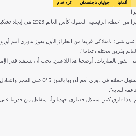
ألمانيا
جوليان ناجلسمان
كرة قدم
را
قال جوليان ناجلسمان، المدير الفني للمنتخب الألماني، إن جزءا كبيرا من "خ
لى شيء بامتلاكي فريقا من الطراز الأول يفوز بدوري أمم أوروبا
لفوز بالمباريات. أوضحنا هذا للاعبين. يجب أن نستفيد قدر الإم
أوروبا بالفوز 5 /0 على المجر والتعادل مع هولندا 2/2.
غمة للغاية".
لم. هذا فارق كبير. سنبذل قصارى جهدنا وأنا متفاءل من قدرتنا على