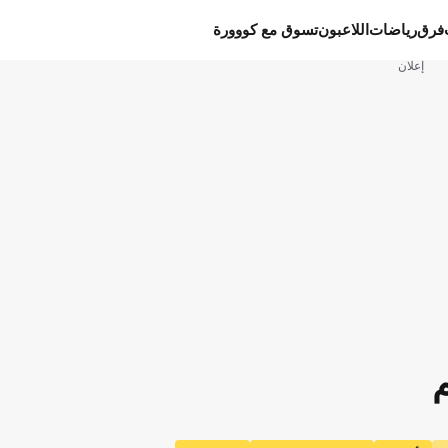
فرق
رياضات
اللاعبون
تسوق مع كووورة
إعلان