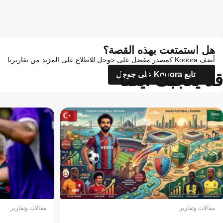
هل استمتعت بهذه القصة؟
أضف Kooora كمصدر مفضل على جوجل للاطلاع على المزيد من تقاريرنا
قد يعجبك أيضاً
تابع Kooora على جوجل
مقالات وتقارير
مقالات وتقارير