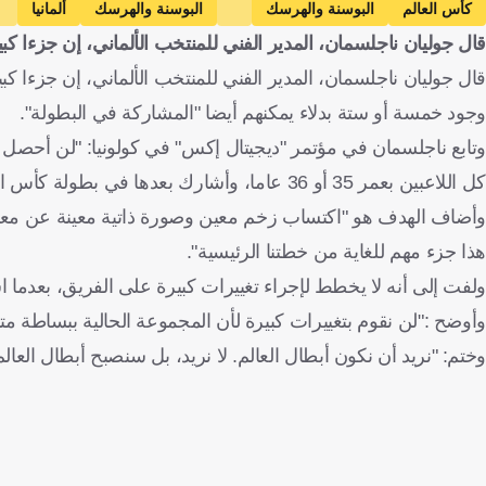
كأس العالم
البوسنة والهرسك
البوسنة والهرسك
ألمانيا
قال جوليان ناجلسمان، المدير الفني للمنتخب الألماني، إن جزءا كبي
وجود خمسة أو ستة بدلاء يمكنهم أيضا "المشاركة في البطولة".
وتابع ناجلسمان في مؤتمر "ديجيتال إكس" في كولونيا: "لن أحصل ع
كل اللاعبين بعمر 35 أو 36 عاما، وأشارك بعدها في بطولة كأس العالم بفريق مختلف تماما".
وأضاف الهدف هو "اكتساب زخم معين وصورة ذاتية معينة عن معنى ا
هذا جزء مهم للغاية من خطتنا الرئيسية".
ولفت إلى أنه لا يخطط لإجراء تغييرات كبيرة على الفريق، بعدما استهل حملته في دوري أمم 
وأوضح :"لن نقوم بتغييرات كبيرة لأن المجموعة الحالية ببساطة متنا
وختم: "نريد أن نكون أبطال العالم. لا نريد، بل سنصبح أبطال العا