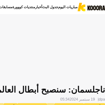
مباريات اليوم
جدول البث
أخبار
منتديات كووورة
مسابقات
ناجلسمان: سنصبح أبطال العالم
dpa
19 سبتمبر 2024
05:34