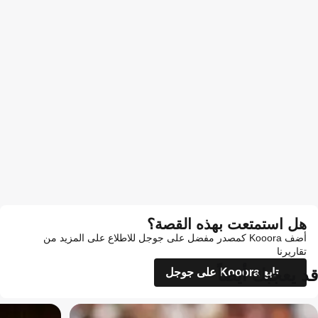
هل استمتعت بهذه القصة؟
أضف Kooora كمصدر مفضل على جوجل للاطلاع على المزيد من
تقاريرنا
قد يعجبك أيضاً
تابع Kooora على جوجل