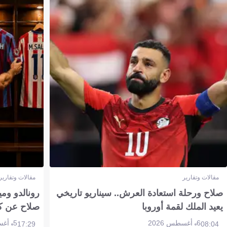
مقالات وتقارير
مقالات وتقارير
صلاح ورحلة استعادة العرش.. سيناريو تاريخي
رونالدو وم
يعيد الملك لقمة أوروبا
صلاح عن ك
6 أغسطس 2026
5 أغسطس 2026
17:29
08:04