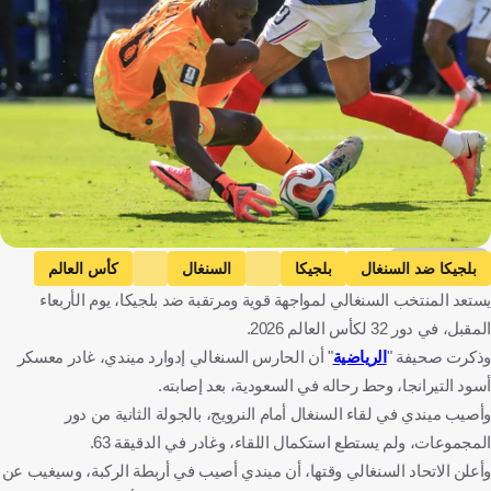
Getty Images
بلجيكا ضد السنغال
بلجيكا
السنغال
كأس العالم
يستعد المنتخب السنغالي لمواجهة قوية ومرتقبة ضد بلجيكا، يوم الأربعاء
دوري روشن السعودي
الأهلي
إدوارد ميندي
السنغال
المقبل، في دور 32 لكأس العالم 2026.
المملكة العربية السعودية
كرة قدم
وذكرت صحيفة "
الرياضية
" أن الحارس السنغالي إدوارد ميندي، غادر معسكر
أسود التيرانجا، وحط رحاله في السعودية، بعد إصابته.
وأصيب ميندي في لقاء السنغال أمام النرويج، بالجولة الثانية من دور
المجموعات، ولم يستطع استكمال اللقاء، وغادر في الدقيقة 63.
وأعلن الاتحاد السنغالي وقتها، أن ميندي أصيب في أربطة الركبة، وسيغيب عن