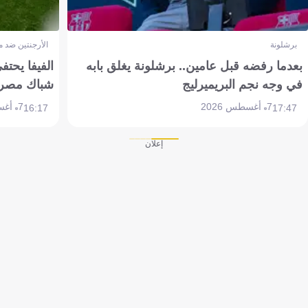
برشلونة
الأرجنتين ضد 
بعدما رفضه قبل عامين.. برشلونة يغلق بابه
الفيفا يحتفي
في وجه نجم البريميرليج
شباك مصر
7 أغسطس 2026
7 أغسطس 2026
16:17
17:47
إعلان