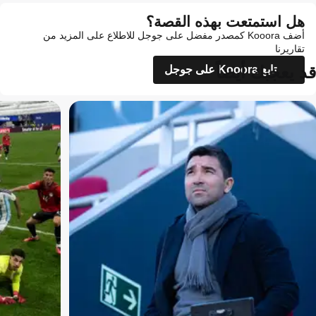
هل استمتعت بهذه القصة؟
أضف Kooora كمصدر مفضل على جوجل للاطلاع على المزيد من
تقاريرنا
قد يعجبك أيضاً
تابع Kooora على جوجل