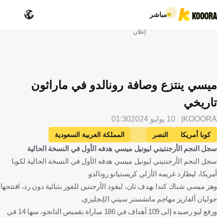
مباشر
إعلان
ميسي ينتزع وصافة رونالدو في ماراثون
تاريخي
KOOORA
10 يوليو 2024
01:30
كوبا أمريكا
النصر
المملكة العربية السعودية
سجل النجم الأرجنتيني ليونيل ميسي هدفه الأول في النسخة الحالية
الأرجنتين
الأرجنتين
كندا
كندا
إنتر ميامي
سجل النجم الأرجنتيني ليونيل ميسي هدفه الأول في النسخة الحالية لكوبا
الولايات المتحدة
إيران
كريستيانو رونالدو
البرتغال
أمريكا، ليطارد غريمه الأزلي كريستيانو رونالدو.
ليونيل ميسي
خوليان ألفاريز
كرة قدم
وهز ميسي شباك كندا بهدف ثان، ليقود الأرجنتين للفوز بثنائية دون رد، افتتحها
جوليان ألفاريز مهاجم مانشستر سيتي الإنجليزي.
ورفع ليو رصيده إلى 109 أهداف في 186 مباراة بقميص التانجو، منها 14 في