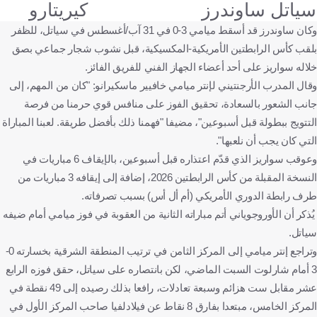
سياتل ساوندرز
كيريتارو
وكان ساوندرز قد أسقط ميامي 3-0 في 31 آب/أغسطس في سياتل، للظفر
بلقب كأس الرابطتين الأمريكية-المكسيكية، قبل نشوب شجار جماعي بصق
خلاله سواريز على أحد أعضاء الجهاز الفني للفريق الفائز.
وقال المدرب الأرجنتيني لإنتر ميامي خافيير ماسكيرانو: "كان من المهم، إلى
جانب الشعور بالسعادة، تحقيق الفوز على منافس قوي حرمنا من فرصة
التتويج ببطولة قبل أسبوعين"، مضيفا "فهمنا ذلك بأفضل طريقة. لعبنا المباراة
التي كان يجب أن نلعبها".
وعوقب سواريز الذي قدّم اعتذاره قبل أسبوعين، بالإيقاف 6 مباريات في
النسخة المقبلة من كأس الرابطتين 2026، إضافة إلى إيقافه 3 مباريات من
طرف رابطة الدوري الأمريكي (أم أل أس) بسبب تصرفاته.
يُذكر أن الأوروجوياني أتم مباراته الثانية من العقوبة في فوز ميامي أمام ضيفه
سياتل.
وتراجع إنتر ميامي إلى المركز الثامن في ترتيب المنطقة الشرقية بخسارته 0-
3 أمام شارلوت السبت الماضي، لكن بانتصاره على سياتل، حقق فوزه الرابع
عشر مقابل ست هزائم وسبعة تعادلات، رافعا بذلك رصيده إلى 49 نقطة في
المركز الخامس، مبتعدا بفارق 8 نقاط عن فيلادلفيا صاحب المركز الأول في