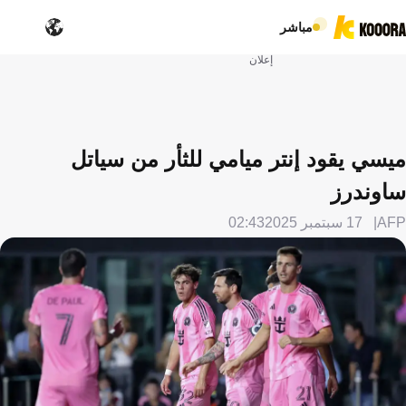
مباشر
إعلان
ميسي يقود إنتر ميامي للثأر من سياتل
ساوندرز
AFP
17 سبتمبر 2025
02:43