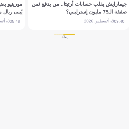
جيمارايش يقلب حسابات أرتيتا.. من يدفع ثمن
مورينيو يض
صفقة الـ75 مليون إسترليني؟
يُبنى ريال 
8 أغسطس 2026
8 أغسطس 2026
05:49
09:40
إعلان