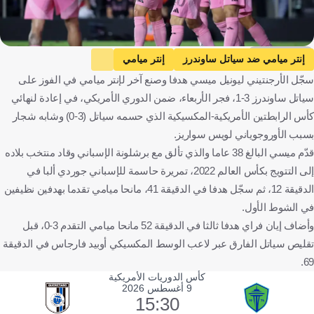
Getty Images
إنتر ميامي ضد سياتل ساوندرز
إنتر ميامي
سجّل الأرجنتيني ليونيل ميسي هدفا وصنع آخر لإنتر ميامي في الفوز على
سياتل ساوندرز
الدوري الأمريكي
الولايات المتحدة
سياتل ساوندرز 3-1، فجر الأربعاء، ضمن الدوري الأمريكي، في إعادة لنهائي
كرة قدم
كأس الرابطتين الأمريكية-المكسيكية الذي حسمه سياتل (3-0) وشابه شجار
بسبب الأوروجوياني لويس سواريز.
قدّم ميسي البالغ 38 عاما والذي تألق مع برشلونة الإسباني وقاد منتخب بلاده
إلى التتويج بكأس العالم 2022، تمريرة حاسمة للإسباني جوردي ألبا في
الدقيقة 12، ثم سجّل هدفا في الدقيقة 41، مانحا ميامي تقدما بهدفين نظيفين
في الشوط الأول.
وأضاف إيان فراي هدفا ثالثا في الدقيقة 52 مانحا ميامي التقدم 3-0، قبل
تقليص سياتل الفارق عبر لاعب الوسط المكسيكي أوبيد فارجاس في الدقيقة
69.
كأس الدوريات الأمريكية
9 أغسطس 2026
15:30