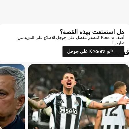
هل استمتعت بهذه القصة؟
أضف Kooora كمصدر مفضل على جوجل للاطلاع على المزيد من
تقاريرنا
قد يعجبك أيضاً
تابع Kooora على جوجل