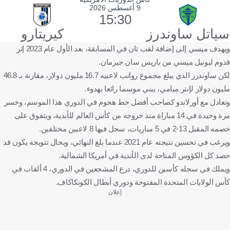
9 أغسطس 2026
15:30
سياتل ساوندرز
كيريتارو
ويهدف ميسي إلى إضافة لقب ثان في المسابقة، بعد الأول عام 2023 إثر
قدوم ليونيل ميسي من باريس سان جيرمان.
لكن ساوندرز الذي يبلغ مجموع رواتب لاعبيه 16.7 مليون دولار، مقارنة بـ 46.8
مليون دولار لإنتر ميامي، يبني موسما رائعا بهدوء.
وتعادل مع أورلاندو كصاحب أفضل خط هجوم في الدوري هذا الموسم، وخسر
مرة وحيدة في 14 مباراة منذ خروجه من كأس العالم للأندية، ويتفوق على
خصمه المقبل 13-2 في 5 مباريات، سجل فيها 8 لاعبين مختلفين.
ويرغب في تحسين نتيجته عام 2021 عندما بلغ النهائي، وبحال تتويجه يكون قد
حصد كل الكؤوس المتاحة لدى الأندية في أمريكا الشمالية.
ويملك في سجله كأسين للدوري، درع المشجعين في الدوري، 4 ألقاب في
كأس الولايات المتحدة المفتوحة ودوري أبطال الكونكاكاف.
إعلان