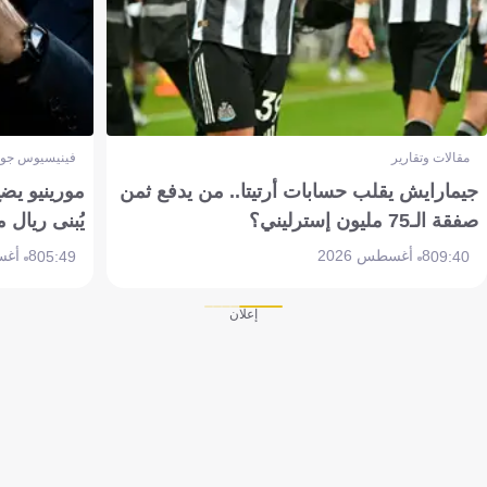
مقالات وتقارير
فينيسيوس جون
جيمارايش يقلب حسابات أرتيتا.. من يدفع ثمن
مورينيو يض
صفقة الـ75 مليون إسترليني؟
يُبنى ريال 
8 أغسطس 2026
8 أغسطس 2026
05:49
09:40
إعلان