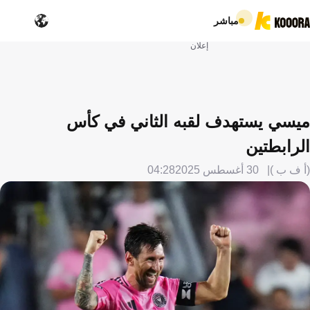
مباشر
إعلان
ميسي يستهدف لقبه الثاني في كأس
الرابطتين
(أ ف ب )
30 أغسطس 2025
04:28