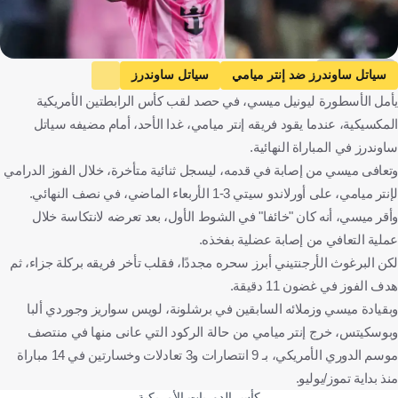
Getty Images
سياتل ساوندرز ضد إنتر ميامي
سياتل ساوندرز
يأمل الأسطورة ليونيل ميسي، في حصد لقب كأس الرابطتين الأمريكية
إنتر ميامي
كأس الدوريات الأمريكية
ليونيل ميسي
المكسيكية، عندما يقود فريقه إنتر ميامي، غدا الأحد، أمام مضيفه سياتل
كرة قدم
ساوندرز في المباراة النهائية.
وتعافى ميسي من إصابة في قدمه، ليسجل ثنائية متأخرة، خلال الفوز الدرامي
لإنتر ميامي، على أورلاندو سيتي 3-1 الأربعاء الماضي، في نصف النهائي.
وأقر ميسي، أنه كان "خائفا" في الشوط الأول، بعد تعرضه لانتكاسة خلال
عملية التعافي من إصابة عضلية بفخذه.
لكن البرغوث الأرجنتيني أبرز سحره مجددًا، فقلب تأخر فريقه بركلة جزاء، ثم
هدف الفوز في غضون 11 دقيقة.
وبقيادة ميسي وزملائه السابقين في برشلونة، لويس سواريز وجوردي ألبا
وبوسكيتس، خرج إنتر ميامي من حالة الركود التي عانى منها في منتصف
موسم الدوري الأمريكي، بـ 9 انتصارات و3 تعادلات وخسارتين في 14 مباراة
منذ بداية تموز/يوليو.
كأس الدوريات الأمريكية