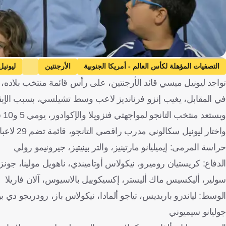
Getty Images
التصفيات المؤهلة لكأس العالم - أمريكا الجنوبية
الأرجنتين
ليوني
تواجد ليونيل ميسي قائد الأرجنتين، على رأس قائمة منتخب بلاده، است
الأرجنتين
كرة قدم
في المقابل، يغيب إنزو فرنانديز لاعب وسط تشيلسي، بسبب الإي
ويستعد منتخب التانجو لمواجهتي فنزويلا والإكوادور، يومي 5 و10 سبتمبر/أيلول المقبل، في الجولتين الأخيرتين من التصفيات.
واختار ليونيل سكالوني مدرب راقصي التانجو، قائمة تضم 29 لاعبا كالتالي:
حراسة المرمى: إيميليانو مارتينيز، والتر بينيتيز، جيرونيمو رولي
الدفاع: كريستيان روميرو، نيكولاس أوتاميندي، ناهويل مولينا، جونزال
سولير، أليكسيس ماك أليستر، إكسيكوييل بالاسيوس، آلان فاريلا
الوسط: لياندرو باريديس، تياجو ألمادا، نيكولاس باز، رودريجو دي ب
جوليانو سيميوني