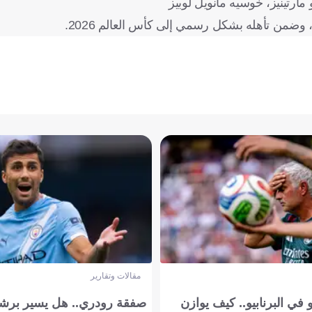
مارتينيز، خوسيه مانويل لوبيز
مقالات وتقارير
في البرنابيو.. كيف يوازن
صفقة رودري.. هل يسير برشل