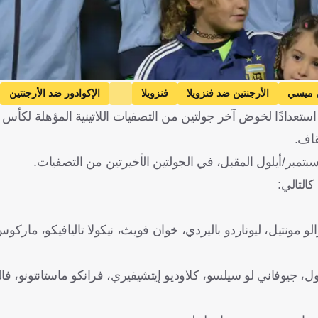
ل ميسي
الأرجنتين ضد فنزويلا
فنزويلا
الإكوادور ضد الأرجنتين
عدادًا لخوض آخر جولتين من التصفيات اللاتينية المؤهلة لكأس العالم
قاف.
و مونتيل، ليوناردو باليردي، خوان فويث، نيكولا تاليافيكو، ماركوس 
ول، جيوفاني لو سيلسو، كلاوديو إيتشيفيري، فرانكو ماستانتونو، فال