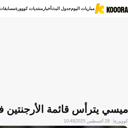
مباريات اليوم
جدول البث
أخبار
منتديات كووورة
مسابقات
ميسي يترأس قائمة الأرجنتين ف
كووورة
28 أغسطس 2025
10:49