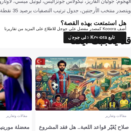
الهجوم: جوليان ألفاريز، نيكولاس جونزاليس، ليونيل ميسي، لاوتارو 
ويتصدر منتخب الأرجنتين، جدول ترتيب التصفيات برصيد 35 نقطة، وضمن تأهله بشكل رسمي إلى كأس العالم 2026.
هل استمتعت بهذه القصة؟
أضف Kooora كمصدر مفضل على جوجل للاطلاع على المزيد من تقاريرنا
قد يعجبك أيضاً
تابع Kooora على جوجل
مقالات وتقارير
مقالات وتقارير
صلاح يُغَيّر قواعد اللعبة.. هل فقد المشروع
معضلة مورينيو 