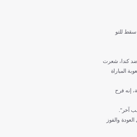
 سقط للتو
ى ضد كندا، شعرت
بة المباراة
، إنه فرح
قب آخر".
لعودة والفوز