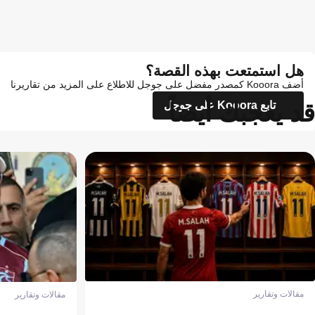
هل استمتعت بهذه القصة؟
أضف Kooora كمصدر مفضل على جوجل للاطلاع على المزيد من تقاريرنا
قد يعجبك أيضاً
تابع Kooora على جوجل
مقالات وتقارير
مقالات وتقارير