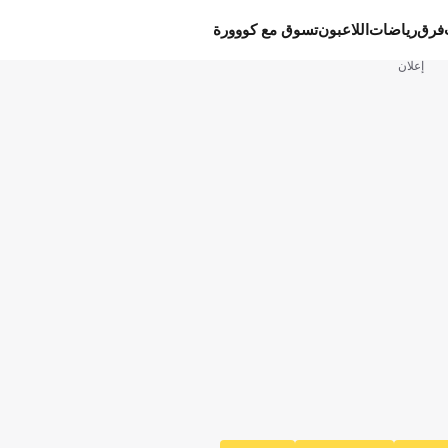
فرق
رياضات
اللاعبون
تسوق مع كووورة
إعلان