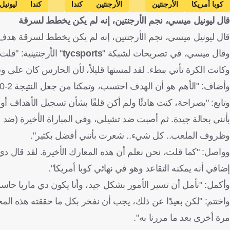
كوبا أمريكا
الأرجنتين
الأرجنتين
كندا
كندا
ليوني
قال ليونيل ميسي، نجم الأرجنتين، إنه لم يكن يخطط لسرقة
قال ليونيل ميسي، نجم الأرجنتين، إنه لم يكن يخطط لسرقة هدف زم
وقال ميسي، في تصريحات لشبكة "
tycsports
" الأرجنتينية: "ق
وكانت الكرة تأتي ببطء. لقد لمستها قليلاً، لأن الحارس كان على وش
وأضاف: "الأهم هو أن الهدف احتسب، وتمكنا من جعل النتيجة 2-0، مما منحنا راحة البال".
وتابع: "بصراحة، كنت هادئًا ولم أكن قلقًا بشأن تسجيل الأهداف أ
بأنني بحالة جيدة. ثم أصبت ضد تشيلي، وفي المباراة الأخيرة (ضد ا
وظروف الملعب.. كل شيء.. شعرت بأنني أفضل بكثير".
وواصل: "كما قلت، نحن نعلم أن هذه المعارك الأخيرة. لقد قال دي م
إضافي أنه يمكنه التقاعد وهو في نهائي كوبا أمريكا".
وأكمل: "نأمل أن تسير الأمور بشكل جيد، وأنا يكون دي ماريا حاسم
واختتم: "لكن بعيدًا عن ذلك، يجب أن نفخر بكل ما حققته هذه ال
مرة أخرى بعد ما مررنا به".