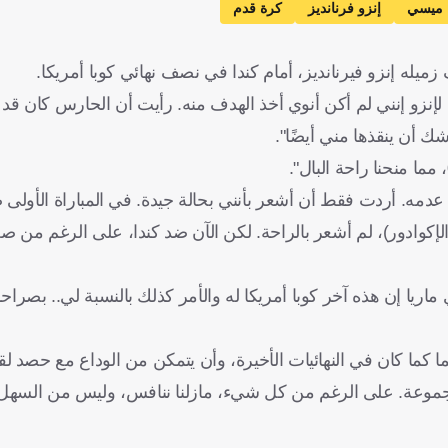
ل ميسي
إنزو فرنانديز
كرة قدم
يله إنزو فيرنانديز، أمام كندا في نصف نهائي كوبا أمريكا.
لت لإنزو إنني لم أكن أنوي أخذ الهدف منه. رأيت أن الحارس كان قد
ك أن ينقذها مني أيضًا".
و عدمه. أردت فقط أن أشعر بأنني بحالة جيدة. في المباراة الأول
لإكوادور)، لم أشعر بالراحة. لكن الآن ضد كندا، على الرغم من صعو
اريا إن هذه آخر كوبا أمريكا له والأمر كذلك بالنسبة لي.. بصراحة
ا كما كان في النهائيات الأخيرة، وأن يتمكن من الوداع مع حصد ل
مجموعة. على الرغم من كل شيء، مازلنا ننافس، وليس من السهل ا