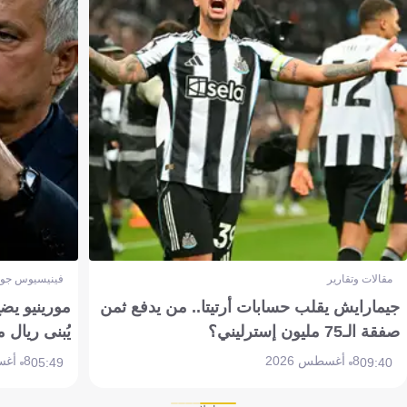
مقالات وتقارير
فينيسيوس جون
جيمارايش يقلب حسابات أرتيتا.. من يدفع ثمن
مورينيو يض
صفقة الـ75 مليون إسترليني؟
يُبنى ريال 
8 أغسطس 2026
8 أغسطس 2026
05:49
09:40