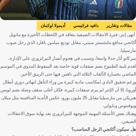
GOAL
مقالات وتقارير
دافيد فراتيسي
أديمولا لوكمان
أنهى إنتر، فترة الانتقالات الصيفية بتعاقد في اللحظات الأخيرة مع مانويل
فرانشيسكو بيو إسبوزيتو
مانويل أكانجي
إنتر
أكانجي مدافع مانشستر سيتي، مقابل توديع بنيامين بافارد الذي رحل صوب
مانشستر سيتي
أتالانتا
إيطاليا
نيجيريا
سويسرا
مارسيليا.
إنجلترا
كرة قدم
ميركاتو أثار جدلا واسعا، وتسبب في هجوم أنصار النيراتزوري على الإدارة،
لعدم تلبية الطموح بضم صفقات قوية خاصة بعد السقوط المدوي في الموسم
الماضي بخسارة الألقاب الثلاثة التي نافس فيها حتى الرمق الأخير.
ورغم تحقيق النادي لمكاسب مادية كبيرة من وراء التأهل لنهائي دوري أبطال
أوروبا، إلا أن الإنتر لم يبرم صفقات كبيرة، فكان أعلى سقف وصله بضم لويس
هنريكي من مارسيليا مقابل 25 مليون يورو، عكس الأندية المنافسة مثل ميلان
ويوفنتوس ونابولي.
وهناك بعض الأسئلة المهمة الموجهة للنيراتزوري بعد نهاية سوق الانتقالات
الصيفي.
هل سيكون أكانجي الرجل المناسب؟