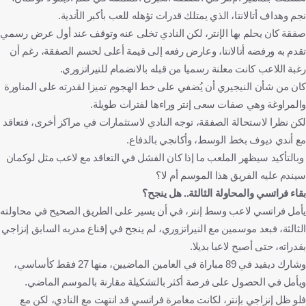
نجم وهداف أتالانتا، الذي يمتلك قدرات تؤهله للعب بأكبر الأندية.
صفقة كان يحلم بها الإنتر، لكن النادي تخلى عنه وتوقف عند أول عرض رسمي
تقدم به ورفضه أتالانتا، وعارض رفعه إلى قيمة أعلى لحسم الصفقة، رغم أن
رغبة اللاعب كانت معلنة رسميا من قبله بالانضمام للنيراتزوري.
كان من شأن النيجيري أن يُضفي على خط الهجوم تميزا لقدرته على المناورة
والمراوغة وهي صفات سعى إنتر وراءها لفترات طويلة.
لكن نظرا لاستحالة الصفقة، توجه النادي لاستثمارات في مراكز أخرى، فتعاقد
مع أندي ديوف بخط الوسط، وأكانجي بالدفاع.
وبالتأكيد سيظهر الملعب ما إذا كان الفشل في التعاقد مع لاعب مثل لوكمان
سيندم عليه الفريق هذا الموسم أم لا؟
بقاء فراتسي والمحاولة الثالثة.. هل ينجح؟
يأمل فراتسي لاعب وسط إنتر، في أن يسير على الطريق الصحيح في محاولته
الثالثة، فبعد موسمين مع النيراتزوري، لم ينجح في إقناع مدربه السابق إنزاجي
بقدراته، حتى أصبح لاعبا بديلا.
وشارك ديفيد في 89 مباراة في العامين الماضيين، منها 27 فقط كأساسي،
ويأمل في الحصول على فرصة أكثر بالتشكيلة مقارنة بالموسم الماضي.
فلو ظل إنزاجي بإنتر، لكانت مغامرة فراتسي قد انتهت مع النادي، لكن مع