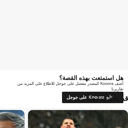
هل استمتعت بهذه القصة؟
أضف Kooora كمصدر مفضل على جوجل للاطلاع على المزيد من
تقاريرنا
قد يعجبك أيضاً
تابع Kooora على جوجل