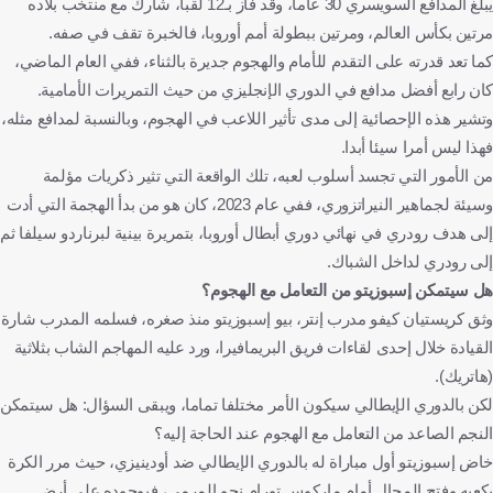
يبلغ المدافع السويسري 30 عاما، وقد فاز بـ12 لقبا، شارك مع منتخب بلاده
مرتين بكأس العالم، ومرتين ببطولة أمم أوروبا، فالخبرة تقف في صفه.
كما تعد قدرته على التقدم للأمام والهجوم جديرة بالثناء، ففي العام الماضي،
كان رابع أفضل مدافع في الدوري الإنجليزي من حيث التمريرات الأمامية.
وتشير هذه الإحصائية إلى مدى تأثير اللاعب في الهجوم، وبالنسبة لمدافع مثله،
فهذا ليس أمرا سيئا أبدا.
من الأمور التي تجسد أسلوب لعبه، تلك الواقعة التي تثير ذكريات مؤلمة
وسيئة لجماهير النيراتزوري، ففي عام 2023، كان هو من بدأ الهجمة التي أدت
إلى هدف رودري في نهائي دوري أبطال أوروبا، بتمريرة بينية لبرناردو سيلفا ثم
إلى رودري لداخل الشباك.
هل سيتمكن إسبوزيتو من التعامل مع الهجوم؟
وثق كريستيان كيفو مدرب إنتر، بيو إسبوزيتو منذ صغره، فسلمه المدرب شارة
القيادة خلال إحدى لقاءات فريق البريمافيرا، ورد عليه المهاجم الشاب بثلاثية
(هاتريك).
لكن بالدوري الإيطالي سيكون الأمر مختلفا تماما، ويبقى السؤال: هل سيتمكن
النجم الصاعد من التعامل مع الهجوم عند الحاجة إليه؟
خاض إسبوزيتو أول مباراة له بالدوري الإيطالي ضد أودينيزي، حيث مرر الكرة
بكعبه وفتح المجال أمام ماركوس تورام نحو المرمى، فبوجوده على أرض