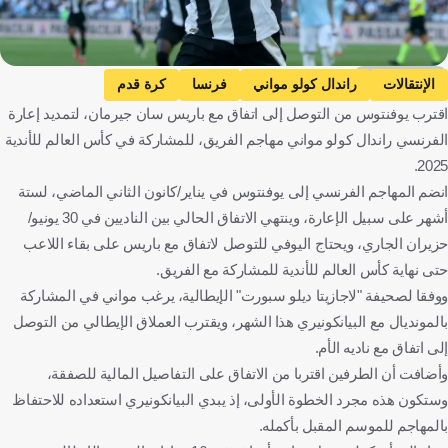
Getty Images
الإنتقالات
راندال كولو مواني
فرنسا
كرة قدم
اقترب يوفنتوس من التوصل إلى اتفاق مع باريس سان جيرمان، لتمديد إعارة
الفرنسي راندال كولو مواني مهاجم الفريق، للمشاركة في كأس العالم للأندية
2025.
انضم المهاجم الفرنسي إلى يوفنتوس في يناير/كانون الثاني الماضي، لستة
أشهر على سبيل الإعارة، وينتهي الاتفاق الحالي بين الناديين في 30 يونيو/
حزيران الجاري، ويحتاج اليوفي للتوصل لاتفاق مع باريس على بقاء اللاعب
حتى نهاية كأس العالم للأندية للمشاركة مع الفريق.
ووفقا لصحيفة "لاجازيتا ديلو سبورت" الإيطالية، يرغب مواني في المشاركة
بالمونديال مع البيانكونيري هذا الشهر، ويقترب العملاق الإيطالي من التوصل
إلى اتفاق مع ناديه الأم.
وأضافت أن الطرفين اقتربا من الاتفاق على التفاصيل المالية للصفقة،
وستكون هذه مجرد الخطوة الأولى، إذ يبدي البيانكونيري استعداده للاحتفاظ
بالمهاجم للموسم المقبل بأكمله.