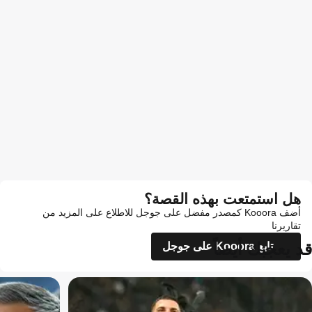
هل استمتعت بهذه القصة؟
أضف Kooora كمصدر مفضل على جوجل للاطلاع على المزيد من
تقاريرنا
قد يعجبك أيضاً
تابع Kooora على جوجل