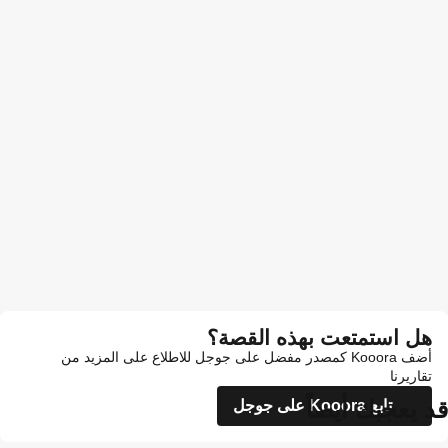
هل استمتعت بهذه القصة؟
أضف Kooora كمصدر مفضل على جوجل للاطلاع على المزيد من
تقاريرنا
قد يعجبك أيضاً
تابع Kooora على جوجل