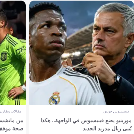
فينيسيوس جونيور
مقالات وتقارير
مورينيو يضع فينيسيوس في الواجهة.. هكذا
من مانشستر
يُبنى ريال مدريد الجديد
صحة موقف تين 