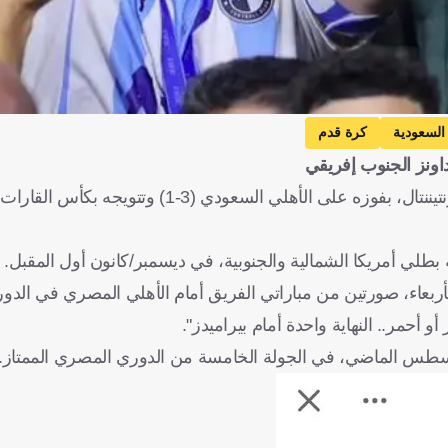
 السعودية
كرة قدم
ونز الجنوب إفريقي
وجه بيراميدز رسالة قوية بعد تأهله إلى نصف نهائي كأس الإنتر كونتيننتال، بفوزه على الأهل
طلي أمريكا الشمالية والجنوبية، في ديسمبر/كانون أول المقبل.
ربعاء، صورتين من مباراتي الفريق أمام الأهلي المصري في الدو
 أحمر.. النهاية واحدة أمام بيراميدز".