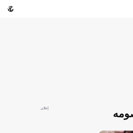
إعلان
صومه