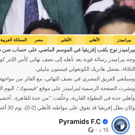
بيراميدز
الأهلي
الأهلي
مصر
المملكة العربية
بيراميدز توج بلقب إفريقيا في الموسم الماضي على حساب صن دا
الثلاثاء، بفضل هاتريك الكونغولي فيستون ماييلي.
وسيلتقي الفريق المصري في نصف النهائي، مع الفائز من مواجهة ب
ونشرت الصفحة الرسمية لبيراميدز على موقع "فيسبوك"، اليوم الأ
وأهلي جدة في البطولة القارية، وعلّقت: "من جدة للقاهرة.. أخضر أو
وكان بطل إفريقيا قد تفوق على مواطنه الأهلي (2-0)، يوم 30 أغسطس الماضي، في الجولة الخامسة من الدوري المصري الممتاز.