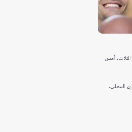
ي السعودي (3-1) وتتويجه بكأس القارات الثلاث، أمس
ري المحلي،