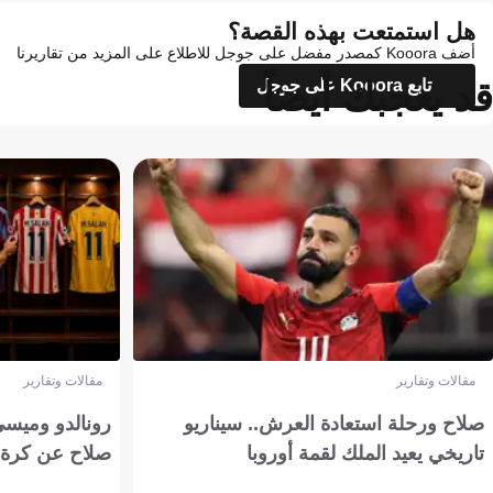
هل استمتعت بهذه القصة؟
أضف Kooora كمصدر مفضل على جوجل للاطلاع على المزيد من تقاريرنا
قد يعجبك أيضاً
تابع Kooora على جوجل
مقالات وتقارير
مقالات وتقارير
صلاح ورحلة استعادة العرش.. سيناريو
رونالدو وميسي
تاريخي يعيد الملك لقمة أوروبا
صلاح عن كرة 