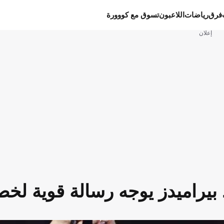
فرق
رياضات
اللاعبون
تسوق مع كووورة
إعلان
. بيراميدز يوجه رسالة قوية لخ