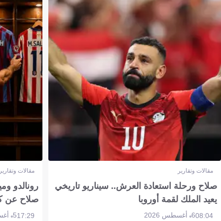
مقالات وتقارير
مقالات وتقارير
صلاح ورحلة استعادة العرش.. سيناريو تاريخي
رونالدو وم
يعيد الملك لقمة أوروبا
صلاح عن ك
6 أغسطس 2026
5 أغسطس 2026
17:29
08:04