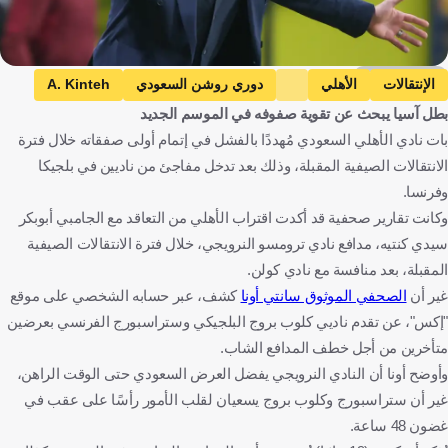
Getty Images
الإنتقالات
الأهلي
دوري روشن السعودي
A. Kinteh
بطل آسيا يبحث عن تقوية صفوفه في الموسم الجديد
المملكة العربية السعودية
غامبيا
كرة قدم
بات نادي الأهلي السعودي مُهددًا بالفشل في إتمام أولى صفقاته خلال فترة
الانتقالات الصيفية المقبلة، وذلك بعد تدخل مفاجئ من ناديين في بلجيكا
وفرنسا.
وكانت تقارير صحفية قد أكدت اقتراب الأهلي من التعاقد مع الجامبي أبوبكر
سيدي كنتيه، مدافع نادي ترومسو النرويجي، خلال فترة الانتقالات الصيفية
المقبلة، بعد منافسة مع نادي كولن.
غير أن
الصحفي الموثوق سانتي أونا
كشف، عبر حسابه الشخصي على موقع
"إكس"، عن تقدم ناديي كلوب بروج البلجيكي وستراسبورج الفرنسي بعرضين
متأخرين من أجل خطف المدافع الشاب.
وأوضح أونا أن النادي النرويجي يفضل العرض السعودي حتى الوقت الراهن،
غير أن ستراسبورج وكلوب بروج يسعيان لقلب الأمور رأسًا على عقب في
غضون 48 ساعة.