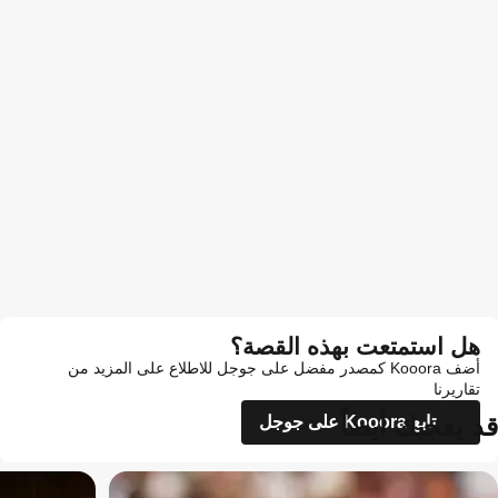
هل استمتعت بهذه القصة؟
أضف Kooora كمصدر مفضل على جوجل للاطلاع على المزيد من
تقاريرنا
قد يعجبك أيضاً
تابع Kooora على جوجل