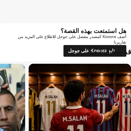
هل استمتعت بهذه القصة؟
أضف Kooora كمصدر مفضل على جوجل للاطلاع على المزيد من
تقاريرنا
قد يعجبك أيضاً
تابع Kooora على جوجل