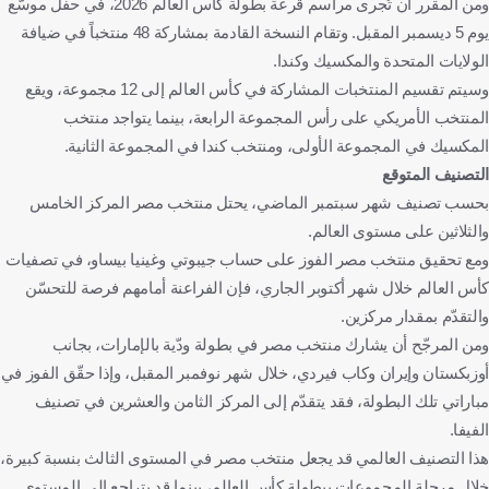
ومن المقرر أن تُجرى مراسم قرعة بطولة كأس العالم 2026، في حفل موسّع
يوم 5 ديسمبر المقبل. وتقام النسخة القادمة بمشاركة 48 منتخباً في ضيافة
الولايات المتحدة والمكسيك وكندا.
وسيتم تقسيم المنتخبات المشاركة في كأس العالم إلى 12 مجموعة، ويقع
المنتخب الأمريكي على رأس المجموعة الرابعة، بينما يتواجد منتخب
المكسيك في المجموعة الأولى، ومنتخب كندا في المجموعة الثانية.
التصنيف المتوقع
بحسب تصنيف شهر سبتمبر الماضي، يحتل منتخب مصر المركز الخامس
والثلاثين على مستوى العالم.
ومع تحقيق منتخب مصر الفوز على حساب جيبوتي وغينيا بيساو، في تصفيات
كأس العالم خلال شهر أكتوبر الجاري، فإن الفراعنة أمامهم فرصة للتحسّن
والتقدّم بمقدار مركزين.
ومن المرجّح أن يشارك منتخب مصر في بطولة ودّية بالإمارات، بجانب
أوزبكستان وإيران وكاب فيردي، خلال شهر نوفمبر المقبل، وإذا حقّق الفوز في
مباراتي تلك البطولة، فقد يتقدّم إلى المركز الثامن والعشرين في تصنيف
الفيفا.
هذا التصنيف العالمي قد يجعل منتخب مصر في المستوى الثالث بنسبة كبيرة،
خلال مرحلة المجموعات ببطولة كأس العالم، بينما قد يتراجع إلى المستوى