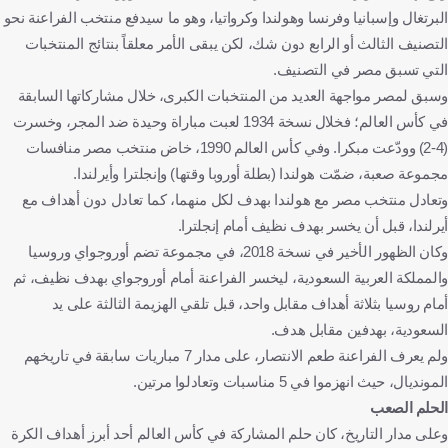
البرتغال وإسبانيا وفرنسا وهولندا وكرواتيا، وهو ما سيدفع منتخب الفراعنة نحو
التصنيف الثالث أو الرابع دون شك، لكن يبقى الأمر معلقاً بنتائج المنتخبات
التي تسبق مصر في التصنيف.
وسبق لمصر مواجهة العديد من المنتخبات الكبرى، خلال مشاركاتها السابقة
في كأس العالم؛ فخلال نسخة 1934 لعبت مباراة وحيدة ضد المجر، وخسرت
(4-2) وودّعت مبكرا. وفي كأس العالم 1990، خاض منتخب مصر منافسات
مجموعة صعبة، ضمّت هولندا (بطلة أوروبا وقتها) وإنجلترا وأيرلندا.
وتعادل منتخب مصر مع هولندا بهدف لكل منهما، كما تعادل دون أهداف مع
أيرلندا، قبل أن يخسر بهدف نظيف أمام إنجلترا.
وكان الظهور الأخير في نسخة 2018، في مجموعة تضم أوروجواي وروسيا
والمملكة العربية السعودية، ليخسر الفراعنة أمام أوروجواي بهدف نظيف، ثم
أمام روسيا بثلاثة أهداف مقابل واحد، قبل تلقي الهزيمة الثالثة على يد
السعودية، بهدفين مقابل هدف.
ولم يعرف الفراعنة طعم الانتصار، على مدار 7 مباريات سابقة في تاريخهم
المونديال، حيث انهزموا في 5 مناسبات وتعادلوا مرتين.
الحلم الصعب
وعلى مدار التاريخ، كان حلم المشاركة في كأس العالم أحد أبرز أهداف الكرة