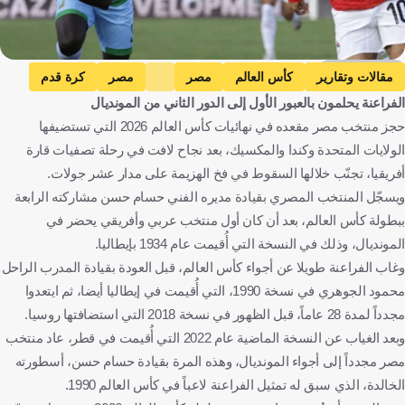
Getty Images
مقالات وتقارير
كأس العالم
مصر
مصر
كرة قدم
الفراعنة يحلمون بالعبور الأول إلى الدور الثاني من المونديال
حجز منتخب مصر مقعده في نهائيات كأس العالم 2026 التي تستضيفها
الولايات المتحدة وكندا والمكسيك، بعد نجاح لافت في رحلة تصفيات قارة
أفريقيا، تجنّب خلالها السقوط في فخ الهزيمة على مدار عشر جولات.
ويسجّل المنتخب المصري بقيادة مديره الفني حسام حسن مشاركته الرابعة
ببطولة كأس العالم، بعد أن كان أول منتخب عربي وأفريقي يحضر في
المونديال، وذلك في النسخة التي أُقيمت عام 1934 بإيطاليا.
وغاب الفراعنة طويلا عن أجواء كأس العالم، قبل العودة بقيادة المدرب الراحل
محمود الجوهري في نسخة 1990، التي أُقيمت في إيطاليا أيضا، ثم ايتعدوا
مجدداً لمدة 28 عاماً، قبل الظهور في نسخة 2018 التي استضافتها روسيا.
وبعد الغياب عن النسخة الماضية عام 2022 التي أُقيمت في قطر، عاد منتخب
مصر مجدداً إلى أجواء المونديال، وهذه المرة بقيادة حسام حسن، أسطورته
الخالدة، الذي سبق له تمثيل الفراعنة لاعباً في كأس العالم 1990.