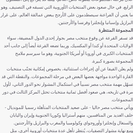
الرابع، في حال صعود بعض المنتخبات الأوروبية التي تسبقه في التصنيف. وهو
ما يعني أن الفراعنة سيصطدمون على الأرجح ببعض عمالقة العالم، على غرار
البرازيل وإسبانيا وإنجلترا وفرنسا والأرجنتين.
المجموعة المنتظرة
قد تسفر القرعة عن وقوع منتخب مصر بجوار إحدى الدول المضيفة، سواء
الولايات المتحدة أو كندا أو المكسيك. وربما تضعه القرعة أيضاً إلى جانب أحد
المنتخبات الكبرى في أوروبا أو أمريكا الجنوبية، وهو ما سيرسم ملامح
المجموعة بصورة كبيرة.
ولم يعلن الفيفا عن أي إجراءات استثنائية، بخصوص إمكانية تجنّب منتخبات
القارة الواحدة مواجهة بعضها البعض في مرحلة المجموعات. والنقطة التي قد
تسهّل مهمة منتخب مصر نسبياً في استكمال المشوار نحو الدور الثاني، لأول
مرة في تاريخه، هي صعود أفضل ثمانية منتخبات تحتل المركز الثالث في دور
المجموعات.
ويأتي منتخب مصر حاليا - على صعيد المنتخبات المتأهلة رسميا للمونديال -
خلف العديد من المنافسين، منهم أستراليا وكوريا الجنوبية وإيران واليابان
والسنغال وإنجلترا وأوروجواي وكولومبيا والمغرب والبرازيل والأرجنتين.
ومع نهاية مشوار التصفيات، يُنتظر تأهل عدة منتخبات أوروبية أخرى، مثل