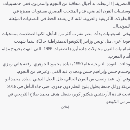
المصرية، إذ ارتبطت به أجيال متعاقبة من النجوم والمدربين. ففي خمسينيات
وستينيات القرن الماضي، قدم المنتخب المصري مستويات مميزة في
البطولات الأفريقية والعربية، لكنه كان يفتقد الحظ في التصفيات المؤهلة
للمونديال.
وفي السبعينيات بدأت مصر تقترب أكثر من التأهل، لكنها اصطدمت بمنتخبات
قوية أخرى مثل تونس وزائير (الكونغو الديمقراطية حاليًا)، بينما شهدت
ثمانينيات القرن محاولات جادة أبرزها تصفيات 1986، التي انتهت بخروج مؤلم
أمام المغرب.
وجاءت العودة التاريخية عام 1990 بقيادة محمود الجوهري، رفقة هاني رمزي
وحسام حسن وإبراهيم حسن ومجدي عبد الغني، وغيرهم من النجوم.
وفي أول عقد ونصف من القرن الحالي، ظل الجيل الذهبي بقيادة محمد أبو
تريكة ووائل جمعة يحاول بلوغ الحلم دون جدوى، حتى جاء التأهل في 2018
تحت قيادة الأرجنتيني هيكتور كوبر، بفضل هدف محمد صلاح التاريخي في
مرمى الكونغو.
إعلان