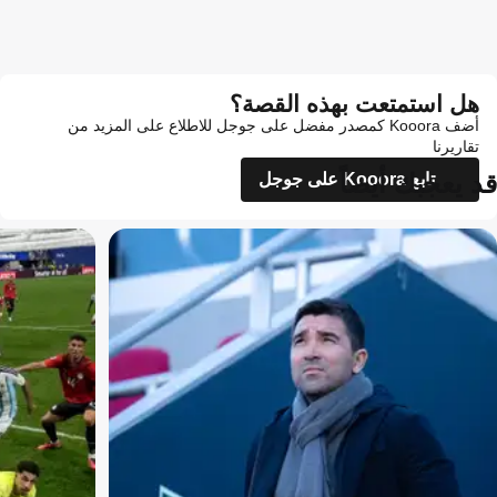
هل استمتعت بهذه القصة؟
أضف Kooora كمصدر مفضل على جوجل للاطلاع على المزيد من
تقاريرنا
قد يعجبك أيضاً
تابع Kooora على جوجل