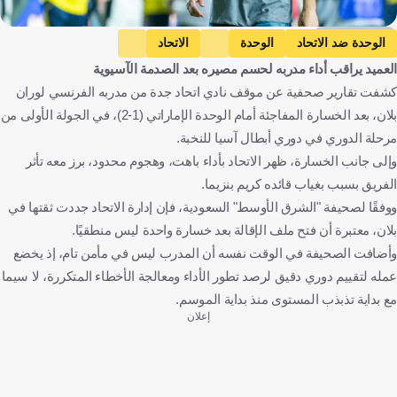
Getty Images
الوحدة ضد الاتحاد
الوحدة
الاتحاد
العميد يراقب أداء مدربه لحسم مصيره بعد الصدمة الآسيوية
دوري أبطال آسيا النخبة
لوران بلان
الإمارات العربية المتحدة
كشفت تقارير صحفية عن موقف نادي اتحاد جدة من مدربه الفرنسي لوران
المملكة العربية السعودية
فرنسا
كرة قدم
بلان، بعد الخسارة المفاجئة أمام الوحدة الإماراتي (1-2)، في الجولة الأولى من
مرحلة الدوري في دوري أبطال آسيا للنخبة.
وإلى جانب الخسارة، ظهر الاتحاد بأداء باهت، وهجوم محدود، برز معه تأثر
الفريق بسبب بغياب قائده كريم بنزيما.
ووفقًا لصحيفة "الشرق الأوسط" السعودية، فإن إدارة الاتحاد جددت ثقتها في
بلان، معتبرة أن فتح ملف الإقالة بعد خسارة واحدة ليس منطقيًا.
وأضافت الصحيفة في الوقت نفسه أن المدرب ليس في مأمن تام، إذ يخضع
عمله لتقييم دوري دقيق لرصد تطور الأداء ومعالجة الأخطاء المتكررة، لا سيما
مع بداية تذبذب المستوى منذ بداية الموسم.
إعلان