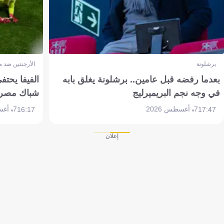
برشلونة
الأرجنتين ضد 
بعدما رفضه قبل عامين.. برشلونة يغلق بابه
الفيفا يحتفي
في وجه نجم البريميرليج
شباك مصر
7 أغسطس 2026
7 أغسطس 2026
16:17
17:47
إعلان