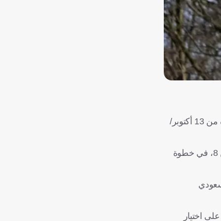
حدد اتحاد كأس الخليج العربي لكرة القدم موعد إجراء قرعة النسخة الثالثة من دوري أبطال الخليج للأندية، والتي ستقام خلال الفترة من 13 أكتوبر/
ووضع الاتحاد الخليجي يوم 9 سبتمبر/ أيلول المقبل موعدا للقرعة، فيما أقر زيادة عدد المشاركين في البطولة لتصبح 12 ناديا بدلا من 8، في خطوة
نح كل من الاتحاد السعودي
ران الجاري، مع التأكيد على اختيار