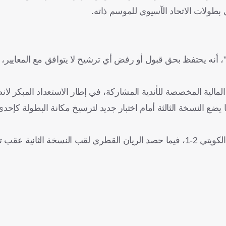
 بطولات الاتحاد الآسيوي للموسم ذاته.
أنه يحتفظ بحق قبول أو رفض أي ترشيح لا يتوافق مع المعايير، وا
ل المالية المخصصة للأندية المشاركة، في إطار الاستعداد المبكر لان
 يضع النسخة الثالثة أمام اختبار جديد لترسيخ مكانة البطولة كإحدى
يُذكر أن دهوك العراقي توج باللقب الأول بعد فوزه على القادسية الكويتي 2-1، فيما حصد الريان القطري لقب النسخة ال