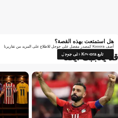
هل استمتعت بهذه القصة؟
أضف Kooora كمصدر مفضل على جوجل للاطلاع على المزيد من تقاريرنا
قد يعجبك أيضاً
تابع Kooora على جوجل