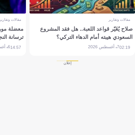
مقالات وتقارير
مقالات وتقارير
صلاح يُغَيّر قواعد اللعبة.. هل فقد المشروع
معضلة مورين
السعودي هيبته أمام الدهاء التركي؟
ترسانة النج
7 أغسطس 2026
6 أغسطس 2026
14:57
02:19
إعلان