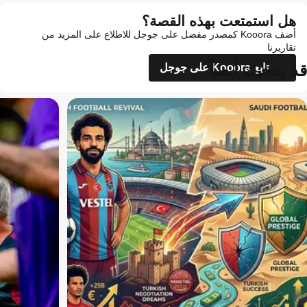
هل استمتعت بهذه القصة؟
أضف Kooora كمصدر مفضل على جوجل للاطلاع على المزيد من
تقاريرنا
قد يعجبك أيضاً
تابع Kooora على جوجل