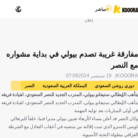
مباشر
إعلان
مفارقة غريبة تصدم بيولي في بداية مشواره
مع النصر
KOOORA
19 سبتمبر 2024
07:09
دوري روشن السعودي
المملكة العربية السعودية
النصر
يتأهب الإيطالي ستيفانو بيولي، المدرب الجديد للنصر السعودي، لقيادة فريقه
الاتفاق
ستيفانو بيولي
إيطاليا
لويس كاسترو
البرتغال
يتأهب الإيطالي ستيفانو بيولي، المدرب الجديد للنصر السعودي، لقيادة فريقه
كرة قدم
في أولى المباريات بعد توليه المهمة.
وكان النصر قد أعلن مساء الأربعاء تعيين بيولي مديرا فنيا، خلفاً للبرتغالي
لويس كاسترو الذي تمت إقالته من منصبه في أعقاب التعادل مع الشرطة
العراقي ببطولة النخبة الآسيوية.