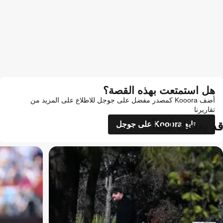
هل استمتعت بهذه القصة؟
أضف Kooora كمصدر مفضل على جوجل للاطلاع على المزيد من
تقاريرنا
قد يعجبك أيضاً
تابع Kooora على جوجل