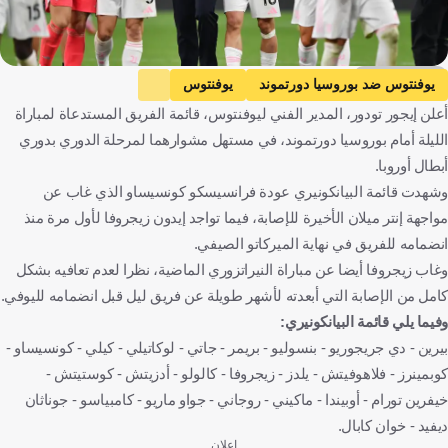
Getty Images
يوفنتوس ضد بوروسيا دورتموند
يوفنتوس
أعلن إيجور تودور، المدير الفني ليوفنتوس، قائمة الفريق المستدعاة لمباراة
بوروسيا دورتموند
دوري أبطال أوروبا
إيطاليا
ألمانيا
الليلة أمام بوروسيا دورتموند، في مستهل مشوارهما لمرحلة الدوري بدوري
كرة قدم
أبطال أوروبا.
وشهدت قائمة البيانكونيري عودة فرانسيسكو كونسيساو الذي غاب عن
مواجهة إنتر ميلان الأخيرة للإصابة، فيما تواجد إيدون زيجروفا لأول مرة منذ
انضمامه للفريق في نهاية الميركاتو الصيفي.
وغاب زيجروفا أيضا عن مباراة النيراتزوري الماضية، نظرا لعدم تعافيه بشكل
كامل من الإصابة التي أبعدته لأشهر طويلة عن فريق ليل قبل انضمامه لليوفي.
وفيما يلي قائمة البيانكونيري:
بيرين - دي جريجوريو - بنسوليو - بريمر - جاتي - لوكاتيلي - كيلي - كونسيساو -
كوبمينرز - فلاهوفيتش - يلدز - زيجروفا - كالولو - أدزيتش - كوستيتش -
خيفرين تورام - أوبيندا - ماكيني - روجاني - جواو ماريو - كامبياسو - جوناثان
ديفيد - خوان كابال.
إعلان