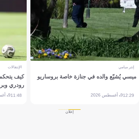
إنتر ميامي
الإنتقالات
ميسي يُشيّع والده في جنازة خاصة بروساريو
كيف يتحكم 
رودري وبر
9 أغسطس 2026
9 أغسطس 2026
11:48
12:29
إعلان