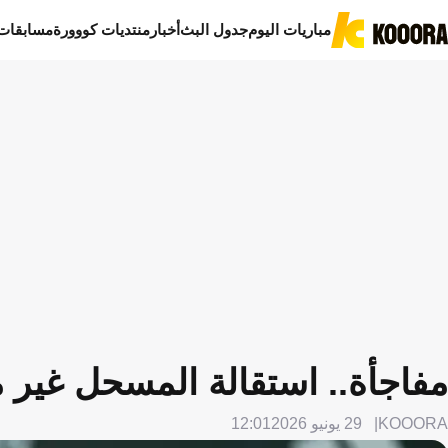
مباريات اليوم
جدول البث
أخبار
منتديات كووورة
مسابقات
مفاجأة.. استقالة المسحل غير م
KOOORA
29 يونيو 2026
12:01