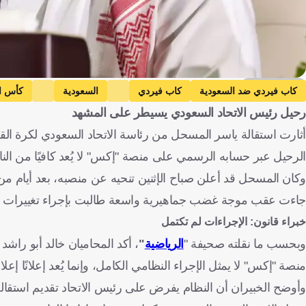
Getty Images
كاب فيردي ضد السعودية
كاب فيردي
السعودية
كأس ال
رحيل رئيس الاتحاد السعودي يسيطر على المشهد
أثارت استقالة ياسر المسحل من رئاسة الاتحاد السعودي لكرة القد
الرحيل عبر حسابه الرسمي على منصة "إكس" لا يُعد كافيًا من النا
جاءت عقب موجة غضب جماهيرية واسعة طالبت بإجراء تغييرات ش
خبراء قانون: الإجراءات لم تكتمل
وبحسب ما نقلته صحيفة "
الرياضية
"
، أكد المحاميان خالد أبو راش
منصة "إكس" لا يمثل الإجراء النظامي الكامل، وإنما يُعد إعلانًا إعلام
وأوضح الخبيران أن النظام يفرض على رئيس الاتحاد تقديم استقال