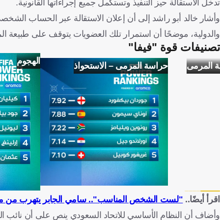
تدخل الاستقالة حيز التنفيذ وتستكمل جميع إجراءاتها القانونية.
وأشار خالد أبو راشد إلى أن إعلان الاستقالة عبر الحساب الشخصي لا
والدولية، موضحًا أن استمرار تلك العضويات يتوقف على طبيعة ا
تصنيفات قوة "فيفا"
الهجوم
ة المرمى
حراسة المرمى – الاستحواذ
اقرأ أيضًا..
"لست الشخص المناسب".. سامي الجابر يتهرب من مهم
وأضاف أن النظام الأساسي للاتحاد السعودي ينص على أن نائب ال