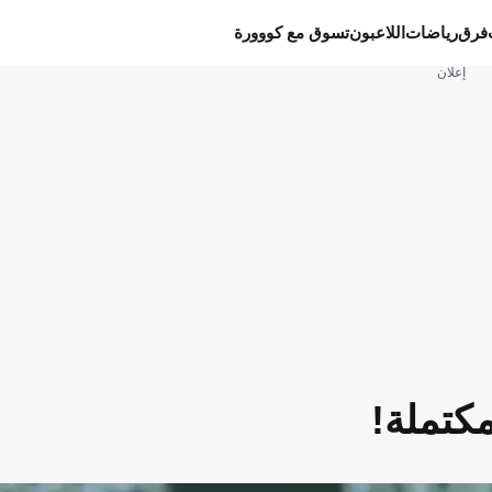
فرق
رياضات
اللاعبون
تسوق مع كووورة
إعلان
كتملة!