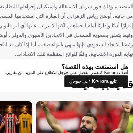
المنصب، وذلك فور سريان الاستقالة واستكمال إجراءاتها النظامية.
من جانبه، أوضح رياض الزهراني أن العبارة التي استخدمها المسحل ف
إقرارًا أدبيًا وإداريًا أمام الجماهير، لكنها لا يترتب عليها أي أثر ق
وفيما يتعلق بعضوية المسحل في الاتحادين الآسيوي والدولي، أوضح
رئيسًا للاتحاد السعودي فإنها تنتهي بانتهاء صفته، أما إذا كان قد
نهاية الدورة الانتخابية، وفقًا للوائح المنظمة لتلك الاتحادات.
هل استمتعت بهذه القصة؟
أضف Kooora كمصدر مفضل على جوجل للاطلاع على المزيد من تقاريرنا
قد يعجبك أيضاً
تابع Kooora على جوجل