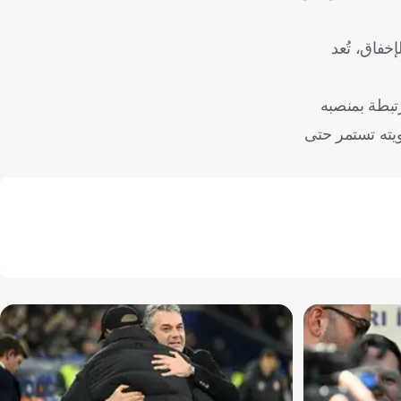
خفاق، تُعد
تبطة بمنصبه
ضويته تستمر حتى