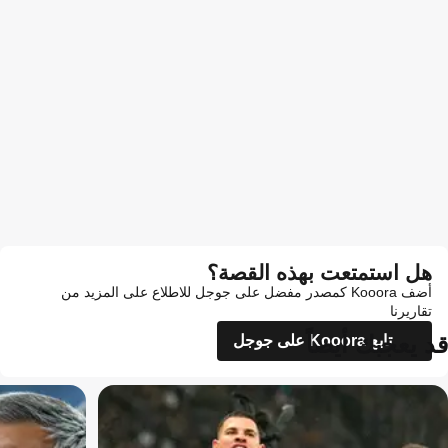
هل استمتعت بهذه القصة؟
أضف Kooora كمصدر مفضل على جوجل للاطلاع على المزيد من
تقاريرنا
قد يعجبك أيضاً
تابع Kooora على جوجل