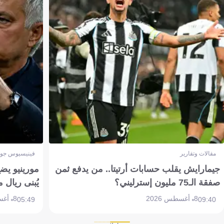
مقالات وتقارير
فينيسيوس جون
جيمارايش يقلب حسابات أرتيتا.. من يدفع ثمن
مورينيو يض
صفقة الـ75 مليون إسترليني؟
يُبنى ريال 
8 أغسطس 2026
8 أغسطس 2026
05:49
09:40