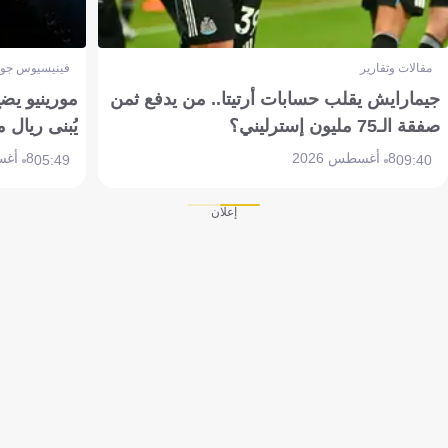
مقالات وتقارير
فينيسيوس جون
جيمارايش يقلب حسابات أرتيتا.. من يدفع ثمن
مورينيو يض
صفقة الـ75 مليون إسترليني؟
يُبنى ريال 
8 أغسطس 2026
8 أغسطس 2026
05:49
09:40
إعلان