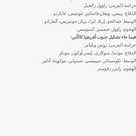
حراسة المرمى: راؤول رانخيل
الدفاع: رييس، يوهان فاسكيز، مونتيس، جاياردو
الوسط: فيدالجو، إريك ليرا، بريان جوتيريس، ألفارادو
الهجوم: راؤول خيمينيز، كينيونيس
فيما جاء تشكيل جنوب أفريقيا كالآتي:
حراسة المرمى: رونين ويليامز
الدفاع: موديبا، مبوكازي، إيمي أوكون، موداو
الوسط: نكوسيناثي سيبيسي، سيثولي، موكوينا، أدامز
الهجوم: راينرز، فوستر