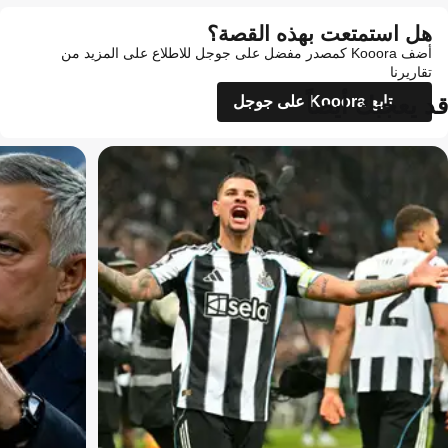
هل استمتعت بهذه القصة؟
أضف Kooora كمصدر مفضل على جوجل للاطلاع على المزيد من
تقاريرنا
قد يعجبك أيضاً
تابع Kooora على جوجل