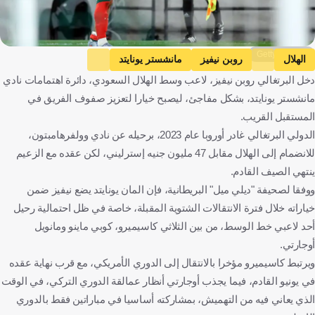
Getty Images
الهلال
روبن نيفيز
مانشستر يونايتد
دخل البرتغالي روبن نيفيز، لاعب وسط الهلال السعودي، دائرة اهتمامات نادي
المملكة العربية السعودية
إنجلترا
البرتغال
كرة قدم
مانشستر يونايتد، بشكل مفاجئ، ليصبح خيارا لتعزيز صفوف الفريق في
المستقبل القريب.
الدولي البرتغالي غادر أوروبا عام 2023، برحيله عن نادي وولفرهامبتون،
للانضمام إلى الهلال مقابل 47 مليون جنيه إسترليني، لكن عقده مع الزعيم
ينتهي الصيف القادم.
ووفقا لصحيفة "ديلي ميل" البريطانية، فإن المان يونايتد يضع نيفيز ضمن
خياراته خلال فترة الانتقالات الشتوية المقبلة، خاصة في ظل احتمالية رحيل
أحد لاعبي خط الوسط، من بين الثلاثي كاسيميرو، كوبي ماينو ومانويل
أوجارتي.
ويرتبط كاسيميرو مؤخرا بالانتقال إلى الدوري الأمريكي، مع قرب نهاية عقده
في يونيو القادم، فيما يجذب أوجارتي أنظار عمالقة الدوري التركي، في الوقت
الذي يعاني فيه من التهميش، بمشاركته أساسيا في مباراتين فقط بالدوري