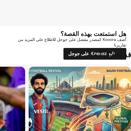
هل استمتعت بهذه القصة؟
أضف Kooora كمصدر مفضل على جوجل للاطلاع على المزيد من
تقاريرنا
قد يعجبك أيضاً
تابع Kooora على جوجل