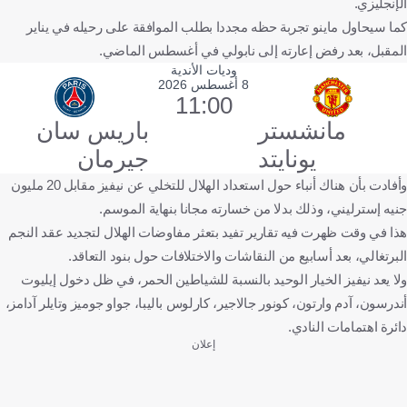
الإنجليزي.
كما سيحاول ماينو تجربة حظه مجددا بطلب الموافقة على رحيله في يناير
المقبل، بعد رفض إعارته إلى نابولي في أغسطس الماضي.
وديات الأندية
8 أغسطس 2026
11:00
مانشستر
باريس سان
يونايتد
جيرمان
وأفادت بأن هناك أنباء حول استعداد الهلال للتخلي عن نيفيز مقابل 20 مليون
جنيه إسترليني، وذلك بدلا من خسارته مجانا بنهاية الموسم.
هذا في وقت ظهرت فيه تقارير تفيد بتعثر مفاوضات الهلال لتجديد عقد النجم
البرتغالي، بعد أسابيع من النقاشات والاختلافات حول بنود التعاقد.
ولا يعد نيفيز الخيار الوحيد بالنسبة للشياطين الحمر، في ظل دخول إيليوت
أندرسون، آدم وارتون، كونور جالاجير، كارلوس باليبا، جواو جوميز وتايلر آدامز،
دائرة اهتمامات النادي.
إعلان