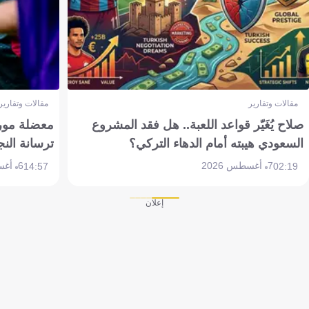
مقالات وتقارير
مقالات وتقارير
صلاح يُغَيّر قواعد اللعبة.. هل فقد المشروع
معضلة مورين
السعودي هيبته أمام الدهاء التركي؟
ترسانة النج
7 أغسطس 2026
6 أغسطس 2026
14:57
02:19
إعلان