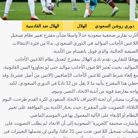
Getty Images
دوري روشن السعودي
الهلال
الهلال ضد القادسية
أثارت تقارير صحفية سعودية جدلاً واسعًا بشأن مقترح تغيير نظام تسجيل
القادسية
ماركوس ليوناردو
المملكة العربية السعودية
اللاعبين الأجانب المواليد في الدوري السعودي، بدءًا من فترة الانتقالات
البرازيل
كرة قدم
الصيفية الحالية، والذي قوبل بانقسام بين الأندية.
ووفقًا للتقارير، تقدم نادي الهلال بمقترح لتعديل نظام اللاعبين الأجانب
المواليد، بحيث يُعتبر اللاعبون الأجانب مواليد حتى لو تجاوزوا السن القانونية،
مع إلغاء شرط السن للاعبين الأجانب الإضافيين (الاثنين من أصل عشرة). وقد
حظي هذا المقترح بتأييد ما لا يقل عن 12 ناديًا في الدوري السعودي، لكنه
واجه معارضة قوية من أندية الاتحاد، النصر، ونيوم.
وذكرت مصادر أن لجنة الاحتراف بالاتحاد السعودي لكرة القدم طرحت، اليوم
الثلاثاء، التصويت على المقترح، حيث يختار الأندية بين الموافقة على تغيير
النظام أو الإبقاء على الآلية المعمول بها في الموسم الماضي.
وأشارت صحيفة "الجزيرة" السعودية إلى أن الاتحاد لم يطلب التصويت على
تنظيمات تسجيل اللاعبين تحت سن 21 عامًا، والتي لن تشملها التغييرات في