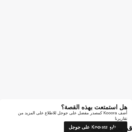
هل استمتعت بهذه القصة؟
أضف Kooora كمصدر مفضل على جوجل للاطلاع على المزيد من
تقاريرنا
قد يعجبك أيضاً
تابع Kooora على جوجل