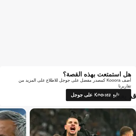
هل استمتعت بهذه القصة؟
أضف Kooora كمصدر مفضل على جوجل للاطلاع على المزيد من
تقاريرنا
قد يعجبك أيضاً
تابع Kooora على جوجل