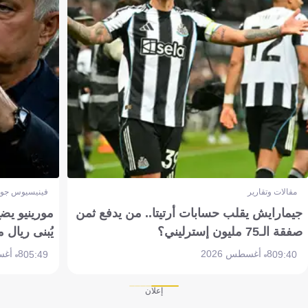
مقالات وتقارير
فينيسيوس جون
جيمارايش يقلب حسابات أرتيتا.. من يدفع ثمن
مورينيو يض
صفقة الـ75 مليون إسترليني؟
يُبنى ريال 
8 أغسطس 2026
8 أغسطس 2026
05:49
09:40
إعلان