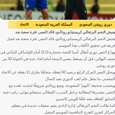
دوري روشن السعودي
المملكة العربية السعودية
الاتحاد
يعيش النجم البرتغالي كريستيانو رونالدو، قائد النصر، فترة صعبة بعد
النصر
كريستيانو رونالدو
البرتغال
ستيفانو بيولي
يعيش النجم البرتغالي كريستيانو رونالدو، قائد النصر، فترة صعبة بعد فشل
إيطاليا
لويس كاسترو
الإنتقالات
كرة قدم
فريقه في تحقيق الألقاب هذا الموسم.
وودّع النصر دوري أبطال آسيا للنخبة بخسارة (2-3) أمام كاواساكي الياباني في
نصف النهائي، قبل أن يسقط بنفس النتيجة أمام اتحاد جدة في الجولة 30 من
دوري روشن.
ويحتل النصر المركز الرابع برصيد 60 نقطة، متخلفًا بفارق 11 نقطة عن الاتحاد
المتصدر، ما يجعل حلم لقب الدوري بعيد المنال
وبحسب صحيفة "اليوم" السعودية، وضع رونالدو شروطًا لتجديد عقده مع
النصر، يتصدرها المطالبة برحيل المدرب الإيطالي ستيفانو بيولي، رغم دعمه
السابق للتعاقد معه خلفًا للويس كاسترو.
كما طالب النجم البرتغالي إدارة النادي بضم صفقات جديدة في معظم
المراكز لتعزيز القدرة التنافسية للموسم المقبل.