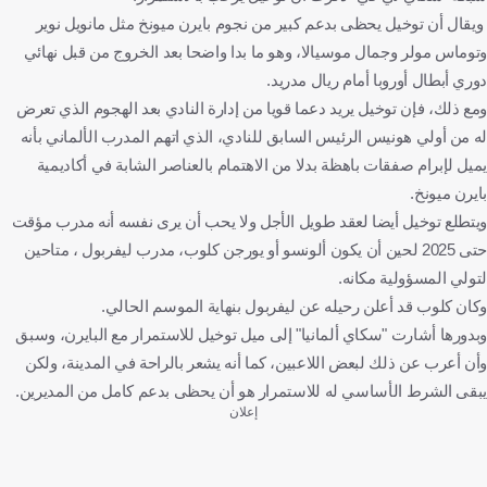
ويقال أن توخيل يحظى بدعم كبير من نجوم بايرن ميونخ مثل مانويل نوير
وتوماس مولر وجمال موسيالا، وهو ما بدا واضحا بعد الخروج من قبل نهائي
دوري أبطال أوروبا أمام ريال مدريد.
ومع ذلك، فإن توخيل يريد دعما قويا من إدارة النادي بعد الهجوم الذي تعرض
له من أولي هونيس الرئيس السابق للنادي، الذي اتهم المدرب الألماني بأنه
يميل لإبرام صفقات باهظة بدلا من الاهتمام بالعناصر الشابة في أكاديمية
بايرن ميونخ.
ويتطلع توخيل أيضا لعقد طويل الأجل ولا يحب أن يرى نفسه أنه مدرب مؤقت
حتى 2025 لحين أن يكون ألونسو أو يورجن كلوب، مدرب ليفربول ، متاحين
لتولي المسؤولية مكانه.
وكان كلوب قد أعلن رحيله عن ليفربول بنهاية الموسم الحالي.
وبدورها أشارت "سكاي ألمانيا" إلى ميل توخيل للاستمرار مع البايرن، وسبق
وأن أعرب عن ذلك لبعض اللاعبين، كما أنه يشعر بالراحة في المدينة، ولكن
يبقى الشرط الأساسي له للاستمرار هو أن يحظى بدعم كامل من المديرين.
إعلان