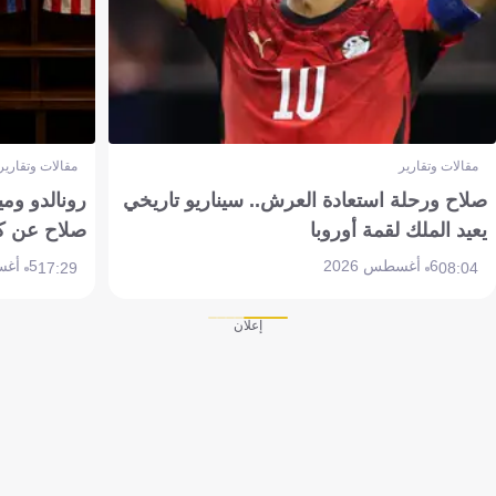
مقالات وتقارير
مقالات وتقارير
صلاح ورحلة استعادة العرش.. سيناريو تاريخي
رونالدو وم
يعيد الملك لقمة أوروبا
صلاح عن ك
6 أغسطس 2026
5 أغسطس 2026
17:29
08:04
إعلان