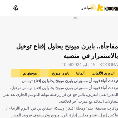
مباشر
إعلان
مفاجأة.. بايرن ميونخ يحاول إقناع توخيل
بالاستمرار في منصبه
KOOORA
15 مايو 2024
10:56
الدوري الألماني
ألمانيا
بايرن ميونخ
هوفينهايم
ترددت أنباء قوية أن مسؤولي بايرن ميونخ يحاولون إقناع توماس
توماس توخيل
الإنتقالات
كرة قدم
ترددت أنباء قوية أن مسؤولي بايرن ميونخ يحاولون إقناع توماس توخيل،
المدير الفني للفريق، بالتراجع عن قرار رحيله بنهاية الموسم الجاري بعد تعثر
محاولات التعاقد مع مدرب آخر لخلافته.
وذكرت صحيفة" بيلد" ومجلة "كيكر" وشبكة "سكاي تي في" اليوم الأربعاء أن
ماكس إيبرل، عضو مجلس إدارة بايرن ميونخ وكريستوف فرويند المدير