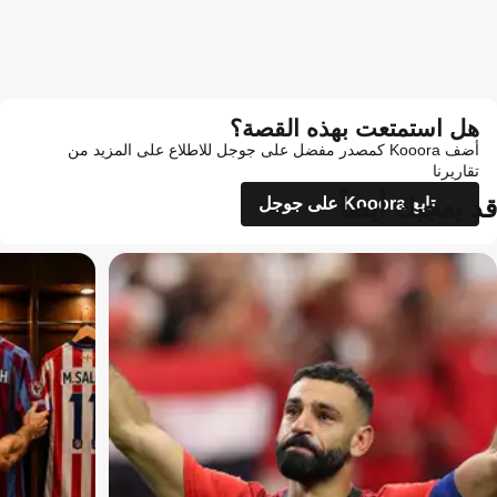
هل استمتعت بهذه القصة؟
أضف Kooora كمصدر مفضل على جوجل للاطلاع على المزيد من
تقاريرنا
قد يعجبك أيضاً
تابع Kooora على جوجل