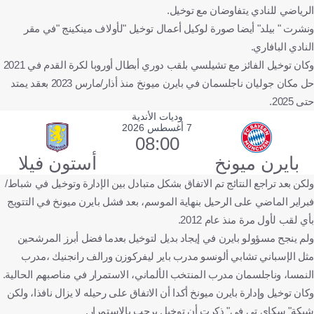
الرياضي للنادي يتفاوضان مع توخيل.
ونشرت " بيلد" أيضا صورة لوكيل أعمال توخيل "لأولاف مينكينج "في مقر
النادي البافاري.
وكان توخيل الفائز مع تشيلسي بلقب دوري أبطال أوروبا لكرة القدم في 2021
حل مكان جوليان ناجلسمان في بايرن ميونخ منذ أذار/مارس 2023 بعقد يمتد
حتى 2025.
وديات الأندية
7 أغسطس 2026
08:00
بايرن ميونخ
أستون فيلا
ولكن بعد تراجع النتائج تم الاتفاق بشكل متبادل بين الإدارة وتوخيل في شباط/
فبراير الماضي على الرحيل بنهاية الموسم، بعد فشل بايرن ميونخ في التتويج
بأي لقب لأول مرة منذ عام 2012.
ولم ينجح مسؤولو بايرن في إيجاد بديل لتوخيل بعدما فضل أبرز المرشحين
مثل الإسباني تشابي ألونسو مدرب باير ليفركوزن ورالف رانجنيك ،مدرب
النمسا، وناجلسمان مدرب المنتخب الألماني، الاستمرار في مناصبهم الحالية.
وكان توخيل وإدارة بايرن ميونخ أكدا أن الاتفاق على رحيله لا يزال نافذا، ولكن
شبكة" سكاي تي في" ذكرت أن توخيل يرحب بالاستمرار.