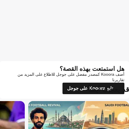
هل استمتعت بهذه القصة؟
أضف Kooora كمصدر مفضل على جوجل للاطلاع على المزيد من
تقاريرنا
قد يعجبك أيضاً
تابع Kooora على جوجل