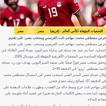
AFP
التصفيات المؤهلة لكأس العالم - إفريقيا
مصر
مصر
حرص مصطفى محمد، مهاجم نانت الفرنسي ومنتخب مصر، على تقديم
سيراليون
سيراليون
مصطفى محمد
كرة قدم
حرص مصطفى محمد، مهاجم نانت الفرنسي ومنتخب مصر، على تقديم
اعتذاره، عما بدر منه، بعد تبديله في مباراة سيراليون، مساء أمس الثلاثاء، في
الجولة السادسة من التصفيات الأفريقية المؤهلة إلى مونديال 2026.
وحقق منتخب مصر فوزًا صعبًا على ضيفه السيراليوني، بهدف دون رد، سجله
أحمد مصطفى "زيزو" في الدقيقة 45+2.
وكان حسام حسن المدير الفني لمنتخب مصر، قرر استبدال مصطفى محمد
في الدقيقة 57، لصالح زميله حمدي فتحي.
لكن مهاجم نانت خرج وسط حالة من الغضب، وظهرت علامات الدهشة على
وجهه، كما تحدث ببعض الكلمات الخارجة تعبيرا عن غضبه أثناء جلوسه على
مقاعد البدلاء.