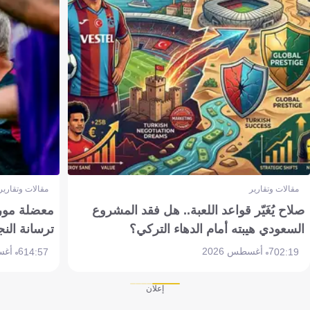
مقالات وتقارير
مقالات وتقارير
صلاح يُغَيّر قواعد اللعبة.. هل فقد المشروع
معضلة مورين
السعودي هيبته أمام الدهاء التركي؟
ترسانة النج
7 أغسطس 2026
6 أغسطس 2026
14:57
02:19
إعلان