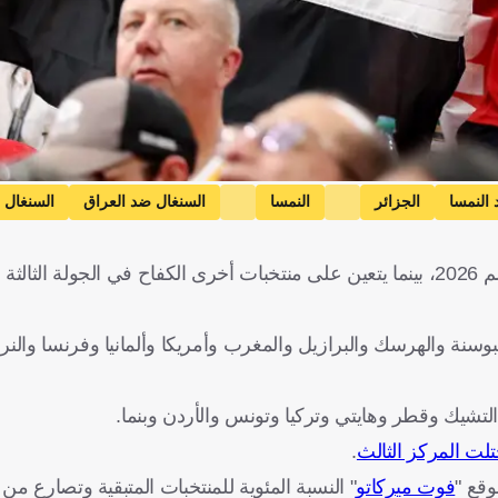
 النمسا
الجزائر
النمسا
السنغال ضد العراق
السنغال
تونس ضد هولندا
تونس
هولندا
النرويج ضد فرن
حسمت بعض المنتخبات تأهلها بالفعل إلى دور الـ32 من كأس العالم 2026، بينما يتعين على منتخبات أخرى الكفاح في الجولة 
لمانيا
الأردن ضد الأرجنتين
الأردن
الأرجنتين
كولو
مصر
إيران
الولايات المتحدة
الجزائر
النمسا
السنغا
سنة والهرسك والبرازيل والمغرب وأمريكا وألمانيا وفرنسا والنرو
النرويج
فرنسا
الإكوادور
ألمانيا
الأردن
الأرجنتين
كولومبيا
لتشيك وقطر وهايتي وتركيا وتونس والأردن وبنما.
.
قع "
فوت ميركاتو
" النسبة المئوية للمنتخبات المتبقية وتصارع من 