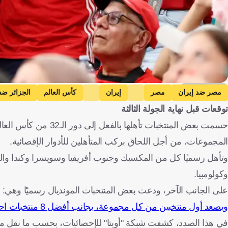
Getty Images
مصر ضد إيران
مصر
إيران
كأس العالم
الجزائر ضد
توقعات قبل نهاية الجولة الثالثة
العراق
كاب فيردي ضد السعودية
كاب فيردي
السعودية
النرويج
فرنسا
الإكوادور ضد ألمانيا
الإكوادور
أ
المجموعات، من أجل اللحاق بركب المتأهلين للأدوار الإقصائية.
كولومبيا
البرتغال
بنما ضد إنجلترا
بنما
إنجلترا
وتأهل رسميًا كل من المكسيك وجنوب أفريقيا وسويسرا وكندا والبو
كندا
الرأس الأخضر
المملكة العربية السعودية
تونس
هولندا
وكولومبيا.
بنما
إنجلترا
كرة قدم
على الجانب الآخر، ودعت بعض المنتخبات المونديال رسميًا وهي: ا
ويصعد أول منتخبين من كل مجموعة، بجانب أفضل 8 منتخبات احتلت المركز الثالث
في هذا الصدد، كشفت شبكة "أوبتا" للإحصائيات، بحسب ما نقل مو