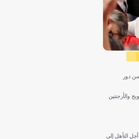
سا
الثالثة من دور
مبيا ضد البرتغال
ل
العراق
يج والأرجنتين
البرتغال
أجل التأهل إلى