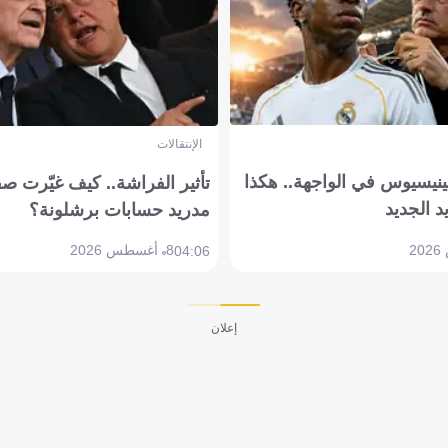
الإنتقالات
ينيسيوس في الواجهة.. هكذا
تأثير الفراشة.. كيف غيّرت ص
د الجديد
مدريد حسابات برشلونة؟
8 أغسطس 2026
04:06
إعلان