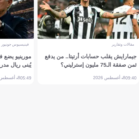
مقالات وتقارير
فينيسيوس جونيور
جيمارايش يقلب حسابات أرتيتا.. من يدفع
مورينيو يضع ف
ثمن صفقة الـ75 مليون إسترليني؟
يُبنى ريال مدري
8 أغسطس 2026
8 أغسطس 2026
05:49
09:40