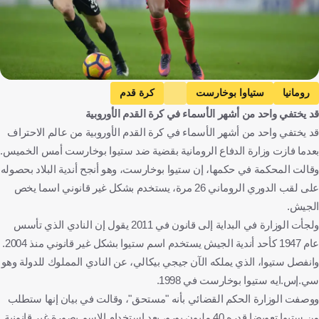
رومانيا
ستياوا بوخارست
كرة قدم
قد يختفي واحد من أشهر الأسماء في كرة القدم الأوروبية
قد يختفي واحد من أشهر الأسماء في كرة القدم الأوروبية من عالم الاحتراف
بعدما فازت وزارة الدفاع الرومانية بقضية ضد ستيوا بوخارست أمس الخميس.
وقالت المحكمة في حكمها، إن ستيوا بوخارست، وهو أنجح أندية البلاد بحصوله
على لقب الدوري الروماني 26 مرة، يستخدم بشكل غير قانوني اسما يخص
الجيش.
ولجأت الوزارة في البداية إلى قانون في 2011 يقول إن النادي الذي تأسس
عام 1947 كأحد أندية الجيش يستخدم اسم ستيوا بشكل غير قانوني منذ 2004.
وانفصل ستيوا، الذي يملكه الآن جيجي بيكالي، عن النادي المملوك للدولة وهو
سي.إس.ايه ستيوا بوخارست في 1998.
ووصفت الوزارة الحكم القضائي بأنه "مستحق"، وقالت في بيان إنها ستطلب
من ستيوا تعويضا قدره 40 مليون يورو، بعد استخدام الاسم بصورة غير قانونية