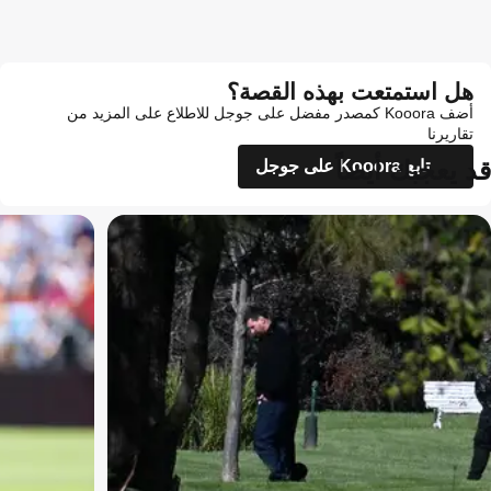
هل استمتعت بهذه القصة؟
أضف Kooora كمصدر مفضل على جوجل للاطلاع على المزيد من
تقاريرنا
قد يعجبك أيضاً
تابع Kooora على جوجل