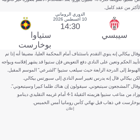
لأكثر من عقد كامل.
الدوري الروماني
10 أغسطس 2026
14:30
سيبسي
ستياوا
بوخارست
وقال بيكالي إنه ينوي التقدم باستئناف أمام المحكمة العليا، مضيفا أنه إذا تم
تأييد الحكم وتعين على النادي دفع التعويض فإن ستيوا قد يشهر إفلاسه ويواجه
الهبوط إلى الدرجة الرابعة حيث سيلعب ستيوا "الشرعي" الموسم المقبل.
لكن بيكالي قال إنه يدرس تغيير اسم النادي إلى سبورتس بيكالي.
وقال "المشجعون سيتبعوني. سيقولون إن هناك ظلما كبيرا وسيتبعوني".
وزاد من متاعب ستيوا هزيمته الثقيلة 1-4 أمام غريمه التقليدي دينامو
بوخارست في ذهاب قبل نهائي كأس رومانيا أمس الخميس.
إعلان