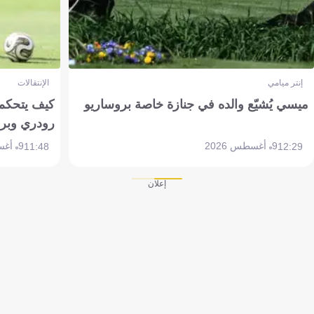
إنتر ميامي
الإنتقالات
ميسي يُشيّع والده في جنازة خاصة بروساريو
كيف يتحكم 
رودري وبر
9 أغسطس 2026
9 أغسطس 2026
11:48
12:29
إعلان