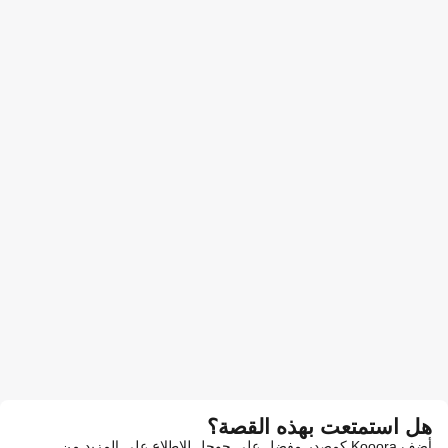
هل استمتعت بهذه القصة؟
أضف Kooora كمصدر مفضل على جوجل للاطلاع على المزيد من