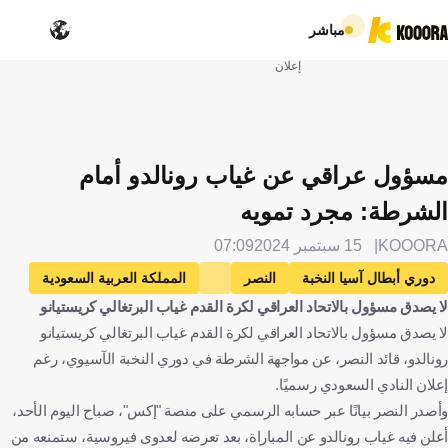
مباشر
إعلان
مسؤول عراقي عن غياب رونالدو أمام
الشرطة: مجرد تمويه
KOOORA
15 سبتمبر 2024
07:09
دوري أبطال آسيا النخبة
النصر
المملكة العربية السعودية
لا يصدق مسؤول بالاتحاد العراقي لكرة القدم غياب البرتغالي كريستيانو
الشرطة
العراق
كريستيانو رونالدو
البرتغال
كرة قدم
لا يصدق مسؤول بالاتحاد العراقي لكرة القدم غياب البرتغالي كريستيانو
رونالدو، قائد النصر، عن مواجهة الشرطة في دوري النخبة الآسيوي، رغم
إعلان النادي السعودي رسميًا.
وأصدر النصر بيانًا عبر حسابه الرسمي على منصة "إكس"، صباح اليوم الأحد،
أعلن فيه غياب رونالدو عن المباراة، بعد تعرضه لعدوى فيروسية، ستمنعه من