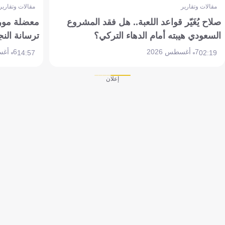
مقالات وتقارير
مقالات وتقارير
صلاح يُغَيّر قواعد اللعبة.. هل فقد المشروع
معضلة مورين
السعودي هيبته أمام الدهاء التركي؟
ترسانة النج
7 أغسطس 2026
6 أغسطس 2026
14:57
02:19
إعلان