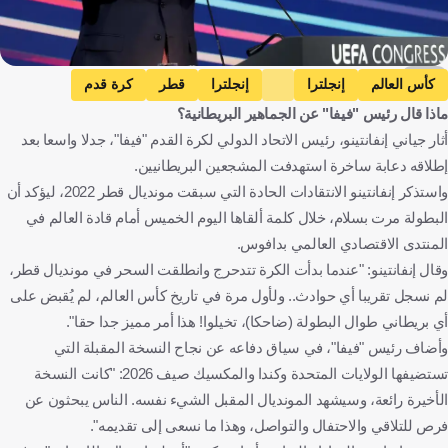
AFP
كأس العالم
إنجلترا
إنجلترا
قطر
كرة قدم
ماذا قال رئيس "فيفا" عن الجماهير البريطانية؟
أثار جياني إنفانتينو، رئيس الاتحاد الدولي لكرة القدم "فيفا"، جدلا واسعا بعد
إطلاقه دعابة ساخرة استهدفت المشجعين البريطانيين.
واستذكر إنفانتينو الانتقادات الحادة التي سبقت مونديال قطر 2022، ليؤكد أن
البطولة مرت بسلام، خلال كلمة ألقاها اليوم الخميس أمام قادة العالم في
المنتدى الاقتصادي العالمي بدافوس.
وقال إنفانتينو: "عندما بدأت الكرة تتدحرج وانطلقت السحر في مونديال قطر،
لم نسجل تقريبا أي حوادث.. ولأول مرة في تاريخ كأس العالم، لم يُقبض على
أي بريطاني طوال البطولة (ضاحكا)، تخيلوا! هذا أمر مميز جدا حقا".
وأضاف رئيس "فيفا"، في سياق دفاعه عن نجاح النسخة المقبلة التي
تستضيفها الولايات المتحدة وكندا والمكسيك صيف 2026: "كانت النسخة
الأخيرة رائعة، وسيشهد المونديال المقبل الشيء نفسه. الناس يبحثون عن
فرص للتلاقي والاحتفال والتواصل، وهذا ما نسعى إلى تقديمه".