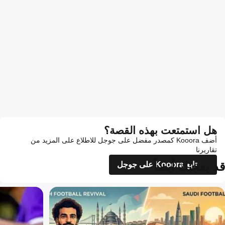
هل استمتعت بهذه القصة؟
أضف Kooora كمصدر مفضل على جوجل للاطلاع على المزيد من
تقاريرنا
قد يعجبك أيضاً
تابع Kooora على جوجل