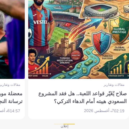
مقالات وتقارير
مقالات وتقارير
صلاح يُغَيّر قواعد اللعبة.. هل فقد المشروع
معضلة مورين
السعودي هيبته أمام الدهاء التركي؟
ترسانة النج
7 أغسطس 2026
6 أغسطس 2026
14:57
02:19
إعلان