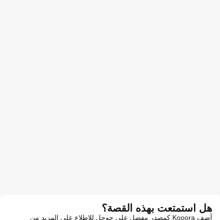
هل استمتعت بهذه القصة؟
أضف Kooora كمصدر مفضل على جوجل للاطلاع على المزيد من