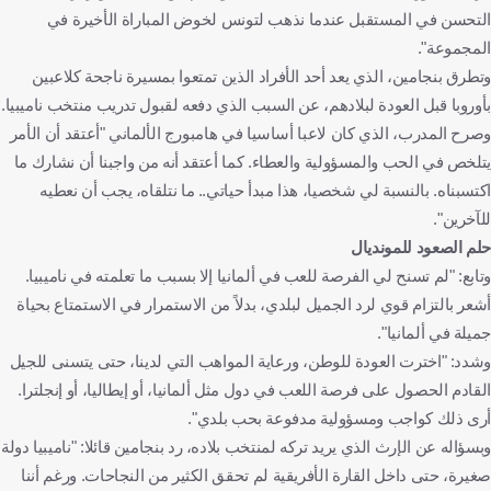
التحسن في المستقبل عندما نذهب لتونس لخوض المباراة الأخيرة في
المجموعة".
وتطرق بنجامين، الذي يعد أحد الأفراد الذين تمتعوا بمسيرة ناجحة كلاعبين
بأوروبا قبل العودة لبلادهم، عن السبب الذي دفعه لقبول تدريب منتخب ناميبيا.
وصرح المدرب، الذي كان لاعبا أساسيا في هامبورج الألماني "أعتقد أن الأمر
يتلخص في الحب والمسؤولية والعطاء. كما أعتقد أنه من واجبنا أن نشارك ما
اكتسبناه. بالنسبة لي شخصيا، هذا مبدأ حياتي.. ما نتلقاه، يجب أن نعطيه
للآخرين".
حلم الصعود للمونديال
وتابع: "لم تسنح لي الفرصة للعب في ألمانيا إلا بسبب ما تعلمته في ناميبيا.
أشعر بالتزام قوي لرد الجميل لبلدي، بدلاً من الاستمرار في الاستمتاع بحياة
جميلة في ألمانيا".
وشدد: "اخترت العودة للوطن، ورعاية المواهب التي لدينا، حتى يتسنى للجيل
القادم الحصول على فرصة اللعب في دول مثل ألمانيا، أو إيطاليا، أو إنجلترا.
أرى ذلك كواجب ومسؤولية مدفوعة بحب بلدي".
وبسؤاله عن الإرث الذي يريد تركه لمنتخب بلاده، رد بنجامين قائلا: "ناميبيا دولة
صغيرة، حتى داخل القارة الأفريقية لم تحقق الكثير من النجاحات. ورغم أننا