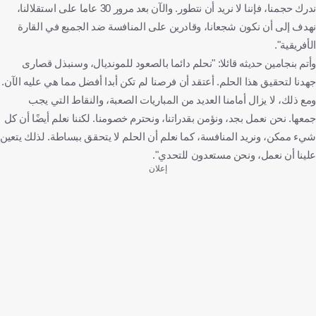
ندرك حجمنا، فإننا لا نريد أن نتطور. والآن بعد مرور 30 عاما على استقلالنا،
نهدف إلى أن نكون شجعانا، وقادرين على المنافسة ضد الجميع في القارة
الأفريقية".
وأتم بنجامين حديثه قائلا: "نحلم دائما بالصعود للمونديال، وسنبذل قصارى
جهدنا لتحقيق هذا الحلم. أعتقد أن فرصنا لم تكن أبدا أفضل مما هي عليه الآن.
ومع ذلك، لا يزال أمامنا العديد من المباريات الصعبة، والنقاط التي يجب
جمعها. نحن نعمل بجد، ونؤمن بقدراتنا، ونحترم خصومنا. لكننا نعلم أيضًا أن كل
شيء ممكن، ونريد المنافسة، كما نعلم أن الحلم لا يتحقق ببساطة. لذلك يتعين
علينا أن نعمل، ونحن مستعدون للتحدي".
إعلان