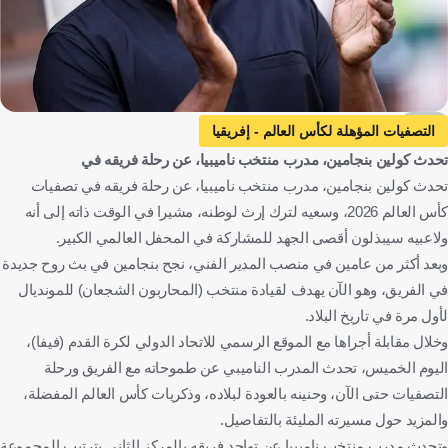
AFP
التصفيات المؤهلة لكأس العالم - إفريقيا
تحدث كولين بنجامين، مدرب منتخب ناميبيا، عن رحلة فريقه في
التصفيات المؤهلة إلى كأس أمم إفريقيا
الكاميرون
الكاميرون
تحدث كولين بنجامين، مدرب منتخب ناميبيا، عن رحلة فريقه في تصفيات
مالاوي
ملاوي
ناميبيا
ناميبيا
كينيا
كينيا
كأس العالم 2026، وسعيه لترك إرث لوطنه، مشيرا في الوقت ذاته إلى أنه
كولين بينجامين
كرة قدم
ولاعبيه سيبذلون أقصى الجهد للمشاركة في المحفل العالمي الكبير.
وبعد أكثر من عامين في منصب المدير الفني، نجح بنجامين في بث روح جديدة
في الفريق، وهو الآن يهدف لقيادة منتخب (المحاربون الشجعان) للمونديال
لأول مرة في تاريخ البلاد.
وخلال مقابلة أجراها مع الموقع الرسمي للاتحاد الدولي لكرة القدم (فيفا)،
اليوم الخميس، تحدث المدرب الناميبي عن طموحاته مع الفريق ورحلة
التصفيات حتى الآن، وحنينه بالعودة لبلاده، وذكريات كأس العالم المفضلة،
والمزيد حول مسيرته المليئة بالتفاصيل.
وتحدث مدرب منتخب ناميبيا عن تواجد فريقه بالمركز الثاني بترتيب المجموعة