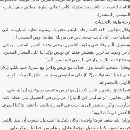
الثامنة للتصفيات الأفريقية المؤهلة لكأس العالم، بفارق نقطتين خلف نظيره
التونسي (المتصدر).
رحلة مليئة بالتحديات
وقال بنجامين: "لقد كانت رحلة مليئة بالتحديات، ومثيرة للغاية. المباريات التي
لعبناها حتى الآن كانت صعبة. نحن في مرحلة انتقالية، ومن الطبيعي أن
يستغرق الأمر وقتًا حتى يتكيف اللاعبون، وحتى يحدث العبور السلس من جيل
لآخر، وكوننا متأخرين بنقطتين فقط عن تونس يؤكد أننا على المسار الصحيح،
ونحتاج فقط للاستمرار في المضي قدما بقوة أكبر".
وتعادل منتخب ناميبيا بدون أهداف مع تونس و(1-1) مع ليبيريا، فيما تغلب (3-0)
على غينيا الاستوائية و(2-0) على ساوتومي وبرنسيب خلال الجولات الأربع
الأولى بالمجموعة.
فيما يتعلق بشعوره عقب التعادل مع تونس منتصف يونيو/حزيران الماضي،
قال بنجامين: "لو سألتني قبل المباراة عن رأيي في الحصول على نقطة، كنت
سأرحب، ولكن، بالنظر إلى ما حدث في المباراة بالفعل، أعتقد أننا كنا الطرف
الأفضل في ذلك اليوم".
وزاد: "لقد صنعنا فرصًا واضحة، وكان بإمكاننا التسجيل. شعرت أن لدينا بالفعل
فرصة للفوز، لكننا سنتقبل نتيجة التعادل، ونتعلم من أخطائنا، ونركز على