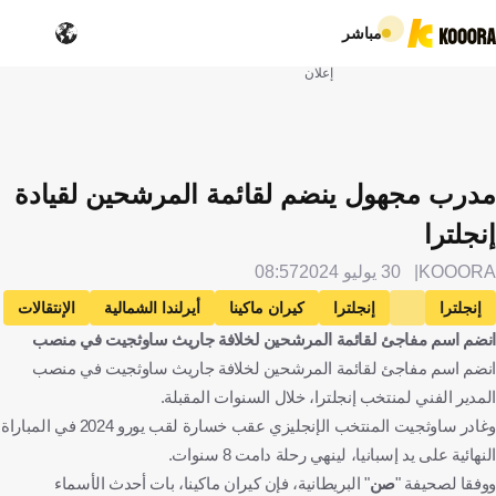
مباشر
إعلان
مدرب مجهول ينضم لقائمة المرشحين لقيادة
إنجلترا
KOOORA
30 يوليو 2024
08:57
إنجلترا
إنجلترا
كيران ماكينا
أيرلندا الشمالية
الإنتقالات
انضم اسم مفاجئ لقائمة المرشحين لخلافة جاريث ساوثجيت في منصب
كرة قدم
انضم اسم مفاجئ لقائمة المرشحين لخلافة جاريث ساوثجيت في منصب
المدير الفني لمنتخب إنجلترا، خلال السنوات المقبلة.
وغادر ساوثجيت المنتخب الإنجليزي عقب خسارة لقب يورو 2024 في المباراة
النهائية على يد إسبانيا، لينهي رحلة دامت 8 سنوات.
ووفقا لصحيفة "
صن
" البريطانية، فإن كيران ماكينا، بات أحدث الأسماء