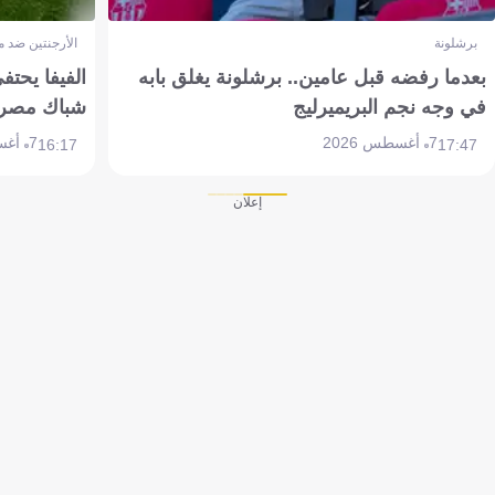
برشلونة
الأرجنتين ضد 
بعدما رفضه قبل عامين.. برشلونة يغلق بابه
الفيفا يحتفي
في وجه نجم البريميرليج
شباك مصر
7 أغسطس 2026
7 أغسطس 2026
16:17
17:47
إعلان